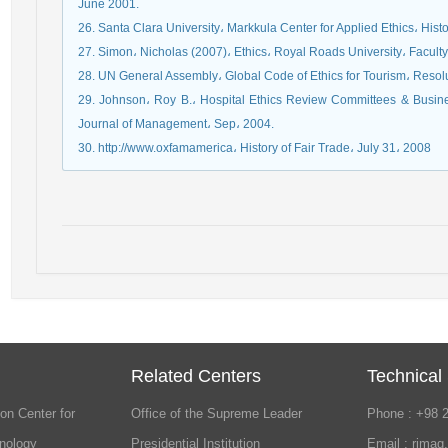
June 2001.
26. Santa Clara University، Markkula Center for Applied Ethics، Hist
27. Simon، Nicholas (2007)، Ethics، Royal Roads University، Fac
28. UN General Assembly، Global Code of Ethics for Tourism، Resol
29. Johnson، Roy B.، Hospital Ethics Review Committees & Busin
Journal of Management، Sep، 2004.
30. http://www.oxfamamerica، History of Fair Trade، July 31، 2008
Related Centers
Technical
on Center for
Office of the Supreme Leader
Phone : +98 
nology
Presidential Institution
Email : rimag