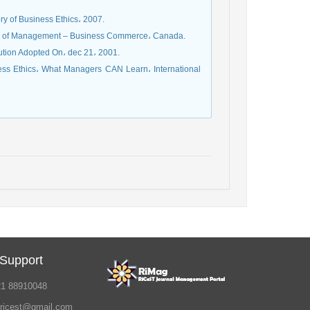
ory of Business Ethics، 2007.
ulty of Management – Business Commerce، Canada.
ution Adopted On، dec 21، 2001.
ess Ethics، What Managers CAN Learn، International
 Support
21 88910048
.ricest@gmail.com