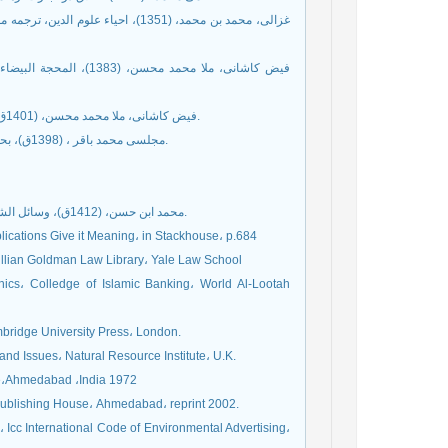
13. فیض کاشانی، ملا محمد محسن، (1401ق)، مفاتیح الشرایع، تحقیق: سید مهدی رجائی، مجمع الذخائر الاسلامیة، قم.
14. مجلسی محمد باقر ، (1398ق)، بحارالانوارالجامعة لدررالاخبار الائمة الاطهار،داراحیاءالتراث العربی ، بیروت.
17. محمد ابن حسن، (1412ق)، وسائل الشیعه الی تحصیل مسائل الشریعه، بیروت، موسسه آل البیت لإحیاء التراث.
lications Give it Meaning، in Stackhouse، p.684
illian Goldman Law Library، Yale Law School
ics، Colledge of Islamic Banking، World Al-Lootah
mbridge University Press، London.
and Issues، Natural Resource Institute، U.K.
se،Ahmedabad ،India 1972
 Publishing House، Ahmedabad، reprint 2002.
cc International Code of Environmental Advertising،