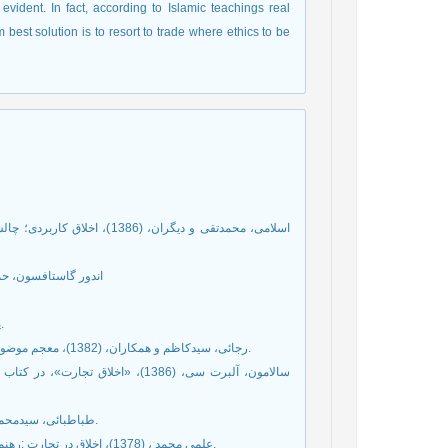
s evident. In fact, according to Islamic teachings real
 best solution is to resort to trade where ethics to be
اندور گاستافسون، حما
6. پیرنیا، حسن. (1370)، ایران باستان. جلد یک. تهران: دنیای کتاب، چاپ پنجم.
7. رجائی، سیدکاظم و همکاران، (1382)، معجم موضوعی آیات اقتصادی قرآن، قم، موسسه آموزشی و پژوهشی امام خمینی(ره).
9. طباطبائی، سیدمحمدحسین، 1397 ق، المیزان فی تفسیر القرآن، دار الکتب السلامیه، چ سوم.
10. علمی محمد ، (1378)، اخلاق در تجارت :رهنمودهاي اخلاقی براي موفقیت در کسب وکار، سازمان توسعه تجارت ایران.