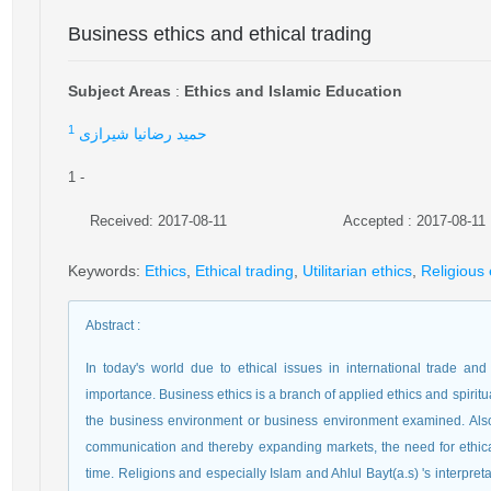
Business ethics and ethical trading
Subject Areas
:
Ethics and Islamic Education
1
حمید رضانیا شیرازی
1
-
Received: 2017-08-11
Accepted : 2017-08-11
Keywords
:
Ethics
,
Ethical trading
,
Utilitarian ethics
,
Religious 
Abstract
:
In today's world due to ethical issues in international trade a
importance. Business ethics is a branch of applied ethics and spiritua
the business environment or business environment examined. Also
communication and thereby expanding markets, the need for ethica
time. Religions and especially Islam and Ahlul Bayt(a.s) 's interpre