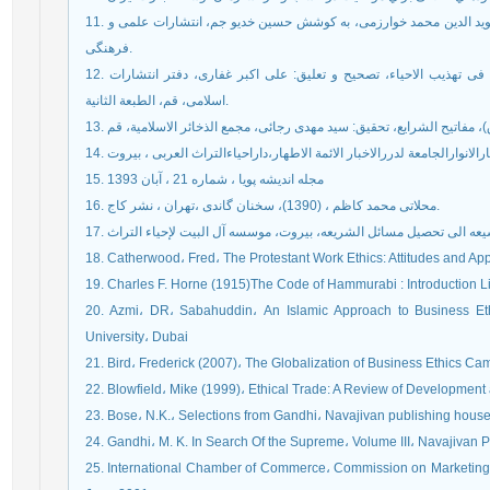
11. غزالی، محمد بن محمد، (1351)، احیاء علوم الدین، ترجمه موید الدین محمد خوارزمی، به کوشش حسین خدیو جم، انتشارات علمی و
فرهنگی.
12. فیض کاشانی، ملا محمد محسن، (1383)، المحجة البیضاء فی تهذیب الاحیاء، تصحیح و تعلیق: علی اکبر غفاری، دفتر انتشارات
اسلامی، قم، الطبعة الثانیة.
15. مجله اندیشه پویا ، شماره 21 ، آبان 1393
16. محلاتی محمد کاظم ، (1390)، سخنان گاندی ،تهران ، نشر کاج.
18. Catherwood، Fred، The Protestant Work Ethics: Attitudes and App
19. Charles F. Horne (1915)The Code of Hammurabi : Introduction L
20. Azmi، DR، Sabahuddin، An Islamic Approach to Business Eth
University، Dubai
21. Bird، Frederick (2007)، The Globalization of Business Ethics Ca
22. Blowfield، Mike (1999)، Ethical Trade: A Review of Development 
23. Bose، N.K.، Selections from Gandhi، Navajivan publishing hou
24. Gandhi، M. K. In Search Of the Supreme، Volume III، Navajivan
25. International Chamber of Commerce، Commission on Marketing، I