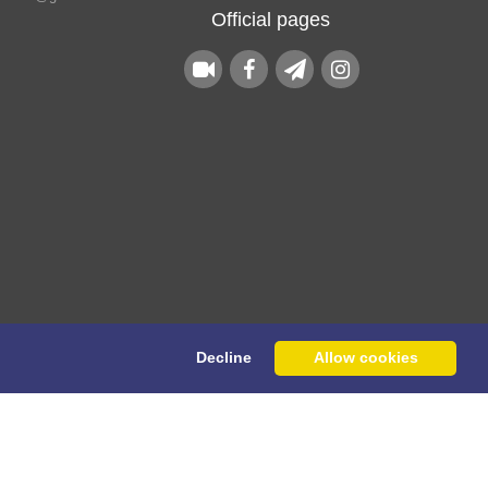
Official pages
Decline
Allow cookies
his website are owned by the Raimag Press
Management System.
Copyright
2017-2026
©