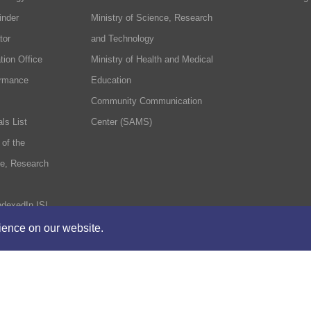
inder
Ministry of Science, Research
tor
and Technology
tion Office
Ministry of Health and Medical
ormance
Education
Community Communication
ls List
Center (SAMS)
 of the
ce, Research
ndexedIn ISI
rience on our website.
formation Center
Contact Us
The rights to t