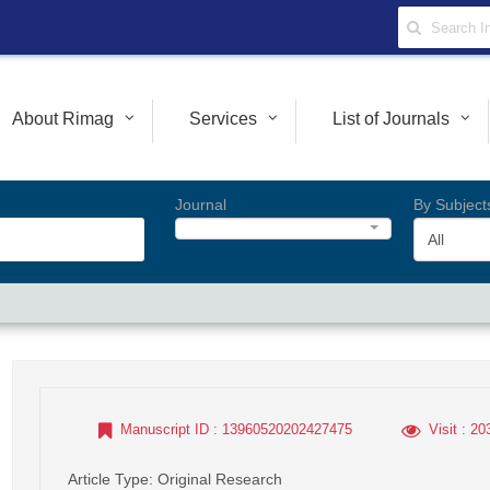
About Rimag
Services
List of Journals
Journal
By Subject
All
Manuscript ID
: 13960520202427475
Visit
: 20
Article Type
: Original Research