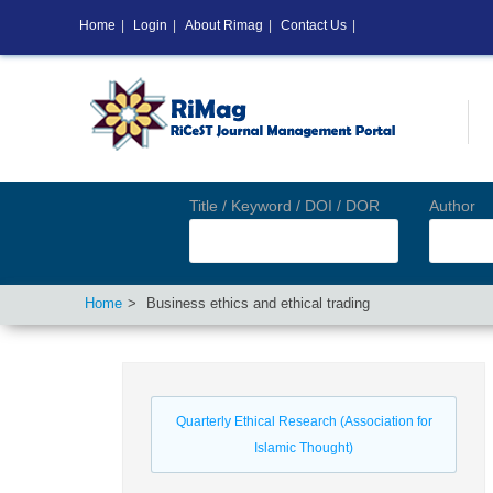
Home
|
Login
|
About Rimag
|
Contact Us
|
Title / Keyword / DOI / DOR
Author
Home
Business ethics and ethical trading
Quarterly Ethical Research (Association for
Islamic Thought)