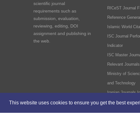
scientific journal
RICeST Journal F
requirements such as
Reference Genera
submission, evaluation,
reviewing, editing, DOI
Islamic World Cita
assignment and publishing in
ISC Journal Perf
the web.
Indicator
ISC Master Journa
Relevant Journals
Ministry of Scien
and Technology
Iranian Journals I
This website uses cookies to ensure you get the best expe
Home
Site Map
Regional Science and Technology In