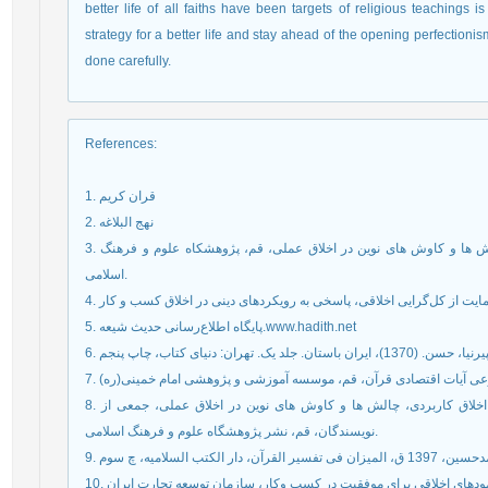
better life of all faiths have been targets of religious teachings i
strategy for a better life and stay ahead of the opening perfectionism
done carefully.
References
:
1. قران کریم
2. نهج البلاغه
3. اسلامی، محمدتقی و دیگران، (1386)، اخلاق کاربردی؛ چالش ها و کاوش های نوین در اخلاق عملی، قم، پژوهشکاه علوم و فرهنگ
اسلامی.
4. یت از کل‌گرایی اخلاقی، پاسخی به رویکرد‌های دینی در اخلاق کسب و کار
5. پایگاه اطلاع‌رسانی حدیث شیعه.www.hadith.net
8. سالامون، آلبرت سی، (1386)، «اخلاق تجارت»، در کتاب اخلاق کاربردی، چالش ها و کاوش های نوین در اخلاق عملی، جمعی از
نویسندگان، قم، نشر پژوهشگاه علوم و فرهنگ اسلامی.