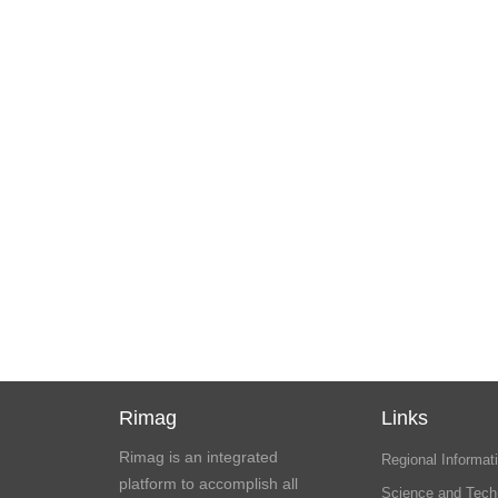
Rimag
Links
Rimag is an integrated
Regional Informati
platform to accomplish all
Science and Tech