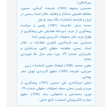
بین‌المللی).
محسنی، وجیهه؛ (1393)، شریعت کرمانی، حسین،
مطالعه تطبیقی ساختار و وظایف دفاتر اسناد رسمی در
ایران و فرانسه، انتشارات نگاه بينه، ج اول.
محمد نسل، غلامرضا، (1387)، پلیس و سیاست
پیشگیری از جرم، دبیرخانه همایش ملی پیشگیری از
وقوع جرم، دفتر تحقیقات کاربردی پلیس ناجا.
محمدی، سید فریدالدین، فناوری اطلاعات در دفاتر
اسناد رسمی، ماهنامه حقوقی کانون سردفتران و
دفتریاران، شماره ۷۹، دوره دوم، سال ۵۰، فروردین
۱۳۸۷.
معین، محمد، (1386)، فرهنگ معین، انتشارات زرین.
میرزایی، علیرضا، (1385)، حقوق کاربردی، تهران: نشر
بهنامی.
نجفی ابرندآبادی، علی حسین، (1381)، پیشگیری از
جرم و پلیس محلی، مجله تحقیقات حقوقی، شماره ٢5.
نوری، محمدعلی و نخجوانی، رضا، (1390)، حقوق
تجارت الکترونیکی، انتشارت گنج دانش.