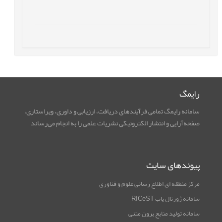
رایمگ
سامانه رایمگ تمامی فرآیندهای دریافت، ارزیابی و داوری، ویراستاری،
صفحه‌آرایی و انتشار الکترونیکی نشریات علمی را به انجام می‌رساند
پیوندهای سایت
مرکز منطقه ای اطلاع رسانی علوم و فناوری
سامانه ژورنال یاب RICeST
سامانه تولید منابع برون متنی