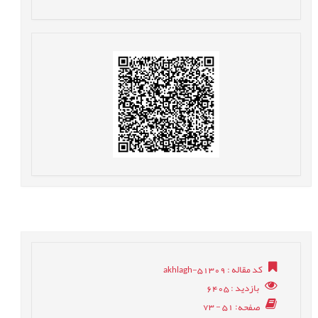
کد مقاله
: akhlagh-51309
بازدید
: 6405
صفحه
: 51 - 73