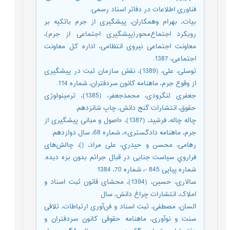
فناوری اطلاعات در دفاتر اسناد رسمی.
بیات، بهرام وهمکاران، پیشگیری از جرم باتکیه بر
رویکرد اجتماع‌محور(پیشگیری اجتماعی از جرم)،
معاونت اجتماعی نیروی انتظامی، اداره کل معاونت
اجتماعی، 1387.
توسلی، علی، (1389)، نقش سازمان ثبت در پیشگیری
از وقوع جرم، ماهنامه کانون سردفتران، شماره 114.
جعفری لنگرودی، محمدجعفر، (1385)، ترمینولوژی
حقوق، انتشارات گنج دانش، چاپ شانزدهم.
چاله چاله، فرشید، (1387)، «اصول و مبانی پیشگیری از
جرم، ماهنامه دادگستری»، شماره 68، سال دوازدهم.
رهامی، محسن و حیدري، علی مراد، ()، چالش‌های
فراروي سیاست جنایی در قبال جرائم بدون بزه دیده.
شماره پیاپی 845 -، شماره 70، 1384
سالاری، حسین، (1394)، محشای قانون ثبت اسناد و
املاک، انتشارات چراغ دانش، سال
السان، مصطفی، ثبت اسناد و فن‌آوری ارتباطات، تلاقی
سنت و نوآوری، ماهنامه حقوقی کانون سردفتران و