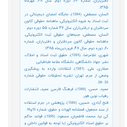
دفتریاران، شماره ۶۴، دوره دوم، سال ۴۸، مهرماه
۱۳۸۵.
السان، مصطفی، (1384)، جایگاه امضای دیجیتالی در
ثبت اسناد به شیوه الکترونیکی، ماهنامه حقوقی کانون
سردفتران و درفتریاران، سال ۴۷ شماره ۵۵ دوره دوم.
السان، مصطفی، جنبه‌های حقوقی ثبت الکترونیکی،
ماهنامه حقوقی کانون سردفتران و دفتریاران، شماره
۶۰، دوره دوم، سال ۴۸، فروردین‌ماه ۱۳۸۵.
شهری، غلامرضا، (1393)، حقوق ثبت اسناد و املاک،
نشر: جهاد دانشگاهی، دانشگاه علامه طباطبایی.
صفاری، علی، (1381)، انتقادات وارده به پیشگیری
وضعی از جرم، تهران: نشریه تحقیقات حقوقی شماره
35 -36.
عمید، حسن، (1389)، فرهنگ فارسی عمید، انتشارات
رهیاب نوین هور.
فتح آبادی، حسین، (1384)، پژوهشی در جرم استفاده
از سند مجعول، فصلنامه الهیات و حقوق، شماره 15و16.
کی نیا، محمد؛ فاطمیان، مسعود، (1395)، قواعد حاکم
بر حقوق اسناد الکترونیکی (با توجه به قوانین داخلی و