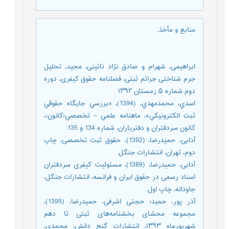
منابع و مأخذ
:
ابراهیمی، شهرام و صادق نژاد نائینی، مجید، تحلیل
جرم شناختی جرائم ثبتی، فصلنامه حقوق کیفری، دوره
دوم شماره ۵ زمستان ۱۳۹۲
اسدي، محمدمهدي، (1394)، «بررسي جايگاه حقوقي
ثبت الكترونيكي»، ماهنامه علمي – تخصصي‹كانون›،
كانون سردفتران و دفترياران، شماره 134 و 135.
آدابی، حمیدرضا، (1392)، حقوق ثبت تخصصی، چاپ
دوم، تهران، انتشارات جنگل.
آدابی، حمیدرضا، (1389)، مسئولیت کیفری سردفتران
اسناد رسمی در حقوق ایران و فرانسه، انتشارات جنگل،
جاودانه، چاپ اول.
آذر پور، حمید؛ حجتی اشرفی، حمیدرضا، (1395)،
مجموعه محشای بخشنامه‌های ثبتی تا دهم
شهریورماه ۱۳۹۳، انتشارات گنج دانش، محمدی،