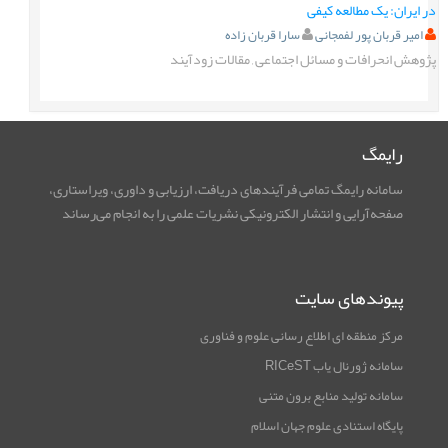
در ایران: یک مطالعه کیفی
امیر قربان پور لفمجانی
سارا قربان زاده
پژوهش انحرافات و مسائل اجتماعی
,
مقالات زودآیند
رایمگ
سامانه رایمگ تمامی فرآیندهای دریافت، ارزیابی و داوری، ویراستاری،
صفحه‌آرایی و انتشار الکترونیکی نشریات علمی را به انجام می‌رساند
پیوندهای سایت
مرکز منطقه ای اطلاع رسانی علوم و فناوری
سامانه ژورنال یاب RICeST
سامانه تولید منابع برون متنی
پایگاه استنادی علوم جهان اسلام