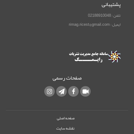
پشتیبانی
تلفن : 02188910048
ایمیل : rimag.ricest@gmail.com
صفحات رسمی
صفحه اصلی
نقشه سایت