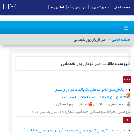
[ar]
[en]
صفحه اصلی
|
عضویت/ ورود
|
درباره رایمگ
|
تماس با ما
|
صفحه اصلی
امیر قربان پور لفمجانی
فهرست مقالات
امیر قربان پور لفمجانی
مقاله
1
-
چالش‌های خانواده‌های تک‌والد مادر در رامسر
20.1001.1.3060821.1404.5.15.4.3
طیبه بخشی پور بلترکی
امیر قربان پور لفمجانی
پژوهش انحرافات و مسائل اجتماعی
,
شماره
15
,
سال
5
,
بهار
1404
مقاله
2
-
بررسی چالش های ازدواج های بین فرهنگی و راهبردهای مقابله با آن