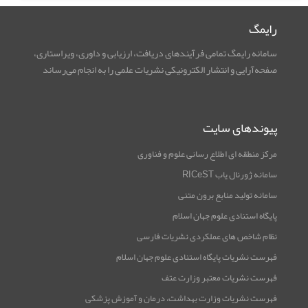
رایمگ
سامانه رایمگ تمامی فرآیندهای دریافت، ارزیابی و داوری، ویراستاری،
صفحه‌آرایی و انتشار الکترونیکی نشریات علمی را به انجام می‌رساند
پیوندهای سایت
مرکز منطقه ای اطلاع رسانی علوم و فناوری
سامانه ژورنال یاب RICeST
سامانه تولید منابع برون متنی
پایگاه استنادی علوم جهان اسلام
نظام شاخص های عملکردی نشریات فارسی
فهرست نشریات پایگاه استنادی علوم جهان اسلام
فهرست نشریات معتبر وزارت عتف
فهرست نشریات وزارت بهداشت، درمان و آموزش پزشکی