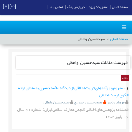
[ar]
[en]
صفحه اصلی
|
عضویت/ ورود
|
درباره رایمگ
|
تماس با ما
|
صفحه اصلی
سیدحسین واعظی
فهرست مقالات
سیدحسین واعظی
مقاله
1
-
مفهوم و مولّفه‌های تربیت اخلاقی از دیدگاه علاّمه جعفری به منظور ارائه
الگوی تربیت اخلاقی
فرهاد رنجبر
محمدحسین حیدری
سیدحسین واعظی
فصلنامه پژوهش‌های اخلاقی (انجمن معارف اسلامی ایران)
,
شماره
61
,
سال
16
,
پاییز
1404