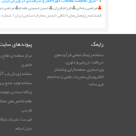
1
-
مرور نظام‌مند مطالعات حوزه قمار و شرط‌بندی در ورزش ایران
مرتضی رضائی
فرزام فرزان
حسن حسینی مقدم
مرتضی دو
فصلنامه پژوهش‌های اخلاقی (انجمن معارف اسلامی ایران)
,
شماره
1
رایمگ
پیوندهای سایت
سامانه رایمگ تمامی فرآیندهای
مرکز منطقه ای اطلاع ر
دریافت، ارزیابی و داوری،
فناوری
ویراستاری، صفحه‌آرایی و انتشار
سامانه ژورنال یاب RICeST
الکترونیکی نشریات علمی را به انجام
سامانه تولید منابع بر
می‌رساند
پایگاه استنادی علوم ج
نظام شاخص های عملک
فارسی
فهرست نشریات پایگاه
جهان اسلام