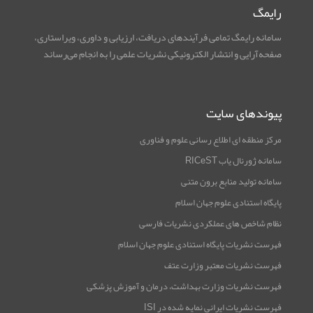
رایمگ
سامانه رایمگ تمامی فرآیندهای دریافت، ارزیابی و داوری، ویراستاری،
صفحه‌آرایی و انتشار الکترونیکی نشریات علمی را به انجام می‌رساند
پیوندهای سایت
مرکز منطقه ای اطلاع رسانی علوم و فناوری
سامانه ژورنال یاب RICeST
سامانه تولید منابع برون متنی
پایگاه استنادی علوم جهان اسلام
نظام شاخص های عملکردی نشریات فارسی
فهرست نشریات پایگاه استنادی علوم جهان اسلام
فهرست نشریات معتبر وزارت عتف
فهرست نشریات وزارت بهداشت، درمان و آموزش پزشکی
فهرست نشریات ایرانی نمایه شده در ISI