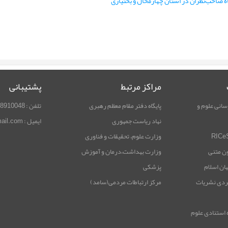
ه صاحب‌نظران در ‌استان چهارمحال و بختیاری
مراکز مرتبط
پشتیبانی
سانی علوم و
پایگاه دفتر مقام معظم رهبری
تلفن : 02188910048
نهاد ریاست جمهوری
ایمیل : rimag.ricest@gmail.com
وزارت علوم، تحقیقات و فناوری
ون متنی
وزارت بهداشت،درمان و آموزش
هان اسلام
پزشکی
ردی نشریات
مرکز ارتباطات مردمی(سامد)
 استنادی علوم