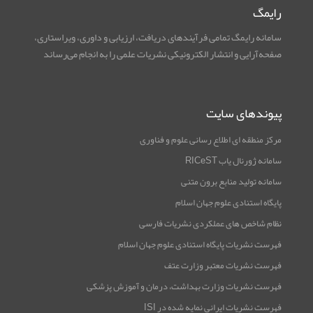
رایمگ
سامانه رایمگ تمامی فرآیندهای دریافت، ارزیابی و داوری، ویراستاری،
صفحه‌آرایی و انتشار الکترونیکی نشریات علمی را به انجام می‌رساند
پیوندهای سایت
مرکز منطقه ای اطلاع رسانی علوم و فناوری
سامانه ژورنال یاب RICeST
سامانه تولید منابع برون متنی
پایگاه استنادی علوم جهان اسلام
نظام شاخص های عملکردی نشریات فارسی
فهرست نشریات پایگاه استنادی علوم جهان اسلام
فهرست نشریات معتبر وزارت عتف
فهرست نشریات وزارت بهداشت، درمان و آموزش پزشکی
فهرست نشریات ایرانی نمایه شده در ISI