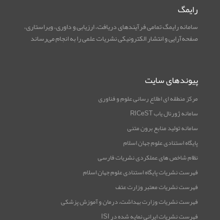
رایمگ
سامانه رایمگ تمامی فرآیندهای دریافت، ارزیابی و داوری، ویراستاری،
صفحه‌آرایی و انتشار الکترونیکی نشریات علمی را به انجام می‌رساند
پیوندهای سایت
مرکز منطقه ای اطلاع رسانی علوم و فناوری
سامانه ژورنال یاب RICeST
سامانه تولید منابع برون متنی
پایگاه استنادی علوم جهان اسلام
نظام شاخص های عملکردی نشریات فارسی
فهرست نشریات پایگاه استنادی علوم جهان اسلام
فهرست نشریات معتبر وزارت عتف
فهرست نشریات وزارت بهداشت، درمان و آموزش پزشکی
فهرست نشریات ایرانی نمایه شده در ISI