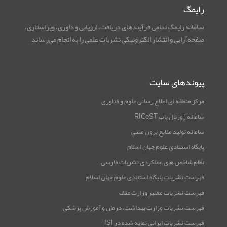
رایمگ
سامانه رایمگ تمامی فرآیندهای دریافت، ارزیابی و داوری، ویراستاری،
صفحه‌آرایی و انتشار الکترونیکی نشریات علمی را به انجام می‌رساند
پیوندهای سایت
مرکز منطقه ای اطلاع رسانی علوم و فناوری
سامانه ژورنال یاب RICeST
سامانه تولید منابع برون متنی
پایگاه استنادی علوم جهان اسلام
نظام شاخص های عملکردی نشریات فارسی
فهرست نشریات پایگاه استنادی علوم جهان اسلام
فهرست نشریات معتبر وزارت عتف
فهرست نشریات وزارت بهداشت، درمان و آموزش پزشکی
فهرست نشریات ایرانی نمایه شده در ISI