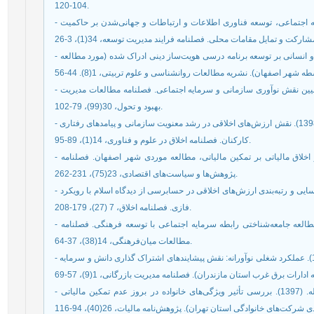
104-120.
- سرگزی، زهرا و رهنورد آهن، فرج اله. (1400). تأثیر سرمایه اجتماعی، توسعه فناوری اطلاعات و ارتباطات و جهانی‌شدن بر حاکمیت
- سلمانی اردانی، محمدعلی. (1401). تاثیر ارزش‌های اخلاقی و انسانی بر توسعه برنامه درسی هویت‌ساز دینی ادراک شده (مورد مطالعه
- شهریاری، سلطانعلی و شهرابی فراهانی، محمد. (1400). تبیین نقش نوآوری سازمانی و سرمایه اجتماعی. فصلنامه مطالعات مدیریت
بهبود و تحول، 30(99)، 79-102.
- صالحی ساداتی، زهرا؛ فیاضی، مرجان و پریشان، فاطمه. (1398). نقش ارزش‌های اخلاقی در رشد معنویت سازمانی و پیامدهای رفتاری
کارکنان. فصلنامه اخلاق در علوم و فناوری، 14(1)، 89-95.
- صامتی، مجید؛ امیری، هادی و حیدری، زهرا. (1394). تأثیر اخلاق مالیاتی بر تمکین مالیاتی، مطالعه موردی شهر اصفهان. فصلنامه
پژوهش‌ها و سیاست‌های اقتصادی، 23(75)، 231-262.
- صیادی تورانلو، حسین و عزیز، پدرام. (1396). شناسایی و رتبه‌بندی ارزش‌های اخلاقی در حسابرسی از دیدگاه اسلام با رویکرد TOPSIS
فازی. فصلنامه اخلاق، 7 (27)، 179-208.
- عزتی، یونس؛ حقیقتیان، منصور و مؤذنی، احمد. (1398). مطالعه جامعه‌شناختی رابطه سرمایه اجتماعی با توسعه فرهنگی. فصلنامه
مطالعات میان‌فرهنگی، 14(38)، 37-64.
- عسگری، محمدهادی؛ خداپرست، مهدی و عینی، علی. (1401). عملکرد شغلی نوآورانه: نقش پیشایندهای اشتراک گذاری دانش و سرمایه
- فرهمند، افشین؛ شاهوردیانی، شادی و موسی‌پور، حجت‌الله. (1397). بررسی تأثیر ویژگی‌های خانواده در بروز عدم تمکین مالیاتی