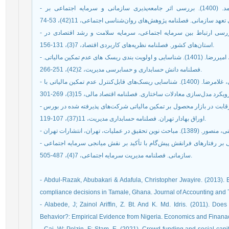
- قاسم‌زاده، ابوالفضل؛ پناهی قراداغلو، محب، مینائی، حامد. (1400). بررسی اثر جامعه‌پذیری سازمانی و سرمایه اجتماعی بر
- قیاسی، مجتبی؛ سرلک، احمد و غفاری، هادی. (1399). بررسی ارتباط بین سرمایه اجتماعی، سرمایه سلامت و رشد اقتصادی در
استان‌های کشور. فصلنامه نظریه‌های کاربردی اقتصاد، 7(3)، 131-156.
- کامیاب تیموری، رضا؛ فرساد امان الهی، غلامرضا و کیقبادی، امیررضا. (1401). شناسایی و اولویت بندی ریسک های عدم تمکین مالیاتی.
فصلنامه دانش حسابداری و حسابرسی مدیریت، 2(42)، 251-266.
- کامیاب تیموری، رضا؛ کیقبادی، امیررضا و فرساد امان الهی، غلامرضا. (1400). شناسایی ریسک‌های قابل‌کنترل عدم تمکین مالیاتی با
- معطوفی، علیرضا و دهقانیان، فائزه. (1397). بررسی تأثیر رقابت در بازار محصول بر تمکین مالیاتی شرکت‌های پذیرفته شده در بورس
اوراق بهادار تهران. فصلنامه حسابداری مدیریت، 11(37)، 107-119.
- یزدان‌شناس، مهدی. (1399). اثرگذاری سرمایه روان‌شناختی بر رفتارهای فرانقش پیش‌گام با تأکید بر نقش میانجی سرمایه اجتماعی
سازمانی. فصلنامه مدیریت سرمایه اجتماعی، 7(4)، 487-505.
- Abdul-Razak, Abubakari & Adafula, Christopher Jwayire. (2013). Ev
compliance decisions in Tamale, Ghana. Journal of Accounting and Ta
- Alabede, J; Zainol Ariffin, Z. Bt. And K. Md. Idris. (2011). Doe
Behavior?: Empirical Evidence from Nigeria. Economics and Finanac