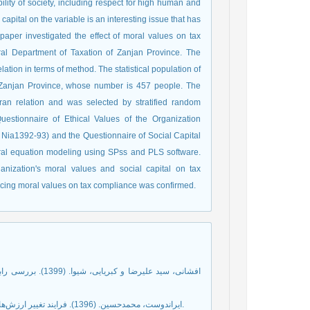
lity of society, including respect for high human and
apital on the variable is an interesting issue that has
 paper investigated the effect of moral values on tax
eral Department of Taxation of Zanjan Province. The
ation in terms of method. The statistical population of
of Zanjan Province, whose number is 457 people. The
ran relation and was selected by stratified random
estionnaire of Ethical Values of the Organization
Nia1392-93) and the Questionnaire of Social Capital
ral equation modeling using SPss and PLS software.
ganization's moral values and social capital on tax
uencing moral values on tax compliance was confirmed.
- ایراندوست، محمدحسین. (1396). فرایند تغییر ارزش‌های اخلاقی از منظر گربنر و نقد آن. فصلنامه پژوهش‌های اخلاقی، 7(4)، 1-17.