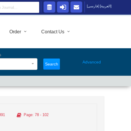
[العربية]
[فارسی]
Order
Contact Us
s
Advanced
Search
891
Page
: 78 - 102