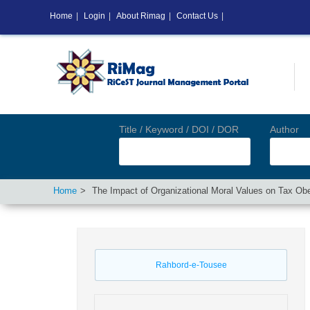
Home
|
Login
|
About Rimag
|
Contact Us
|
Title / Keyword / DOI / DOR
Author
Home
The Impact of Organizational Moral Values on Tax Obe
Rahbord-e-Tousee