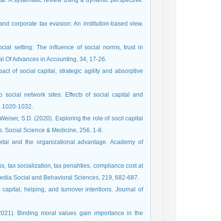
tal: A systematic review using a dynamic perspective.
nd corporate tax evasion: An institution-based view.
ial setting: The influence of social norms, trust in
l Of Advances in Accounting, 34, 17-26.
ct of social capital, strategic agility and absorptive
o social network sites: Effects of social capital and
), 1020-1032.
 Weiser, S.D. (2020). Exploring the role of socil capital
. Social Science & Medicine, 256. 1-8.
capital and the organizational advantage. Academy of
s, tax socialization, tax penahties, compliance cost at
ocedia Social and Behavioral Sciences, 219, 682-687.
l capital, helping, and turnover intentions. Journal of
2021). Binding moral values gain importance in the