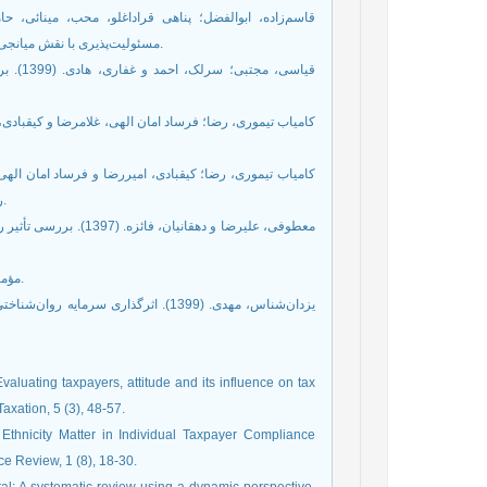
مسئولیت‌پذیری با نقش میانجی تعهد سازمانی. فصلنامه پژوهش‌های روان‌شناسی اجتماعی، 11(42)، 53-74.
رویکرد مدل‌سازی معادلات ساختاری. فصلنامه اقتصاد مالی، 15(3)، 269-301.
- مؤمنی، منصور. (1389). مباحث نوين تحقيق در عمليات، تهران، انتشارات تهران.
aluating taxpayers, attitude and its influence on tax
xation, 5 (3), 48-57.
s Ethnicity Matter in Individual Taxpayer Compliance
e Review, 1 (8), 18-30.