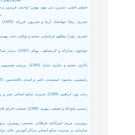
سازمان‌های دولتی ایران، در پرتو نهج‌البلاغه. فصلنامه پژوهش‌نامه نهج‌البلاغه، 8(29)، 59-79.
تمکین مالیاتی. فصلنامه دانش حسابداری و حسابرسی مدیریت، 9(33)، 41-59.