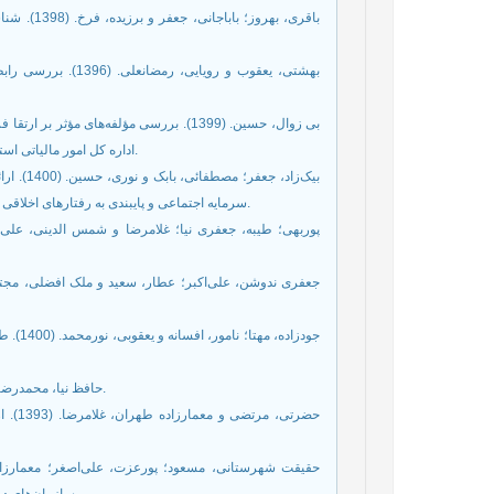
اداره کل امور مالیاتی استان آذربایجان غربی). فصلنامه چشم‌انداز حسابداری و مدیریت، 3 (23)، 29-46.
سرمایه اجتماعی و پایبندی به رفتارهای اخلاقی در دانشگاه تبریز. دوفصلنامه جامعه‌شناسی اقتصادی و توسعه، 10(1)، 79-98.
- حافظ نيا، محمدرضا. (1383). مقدمه‌ای بر روش تحقيق در علوم‌انسانی. تهران، انتشارات سمت.