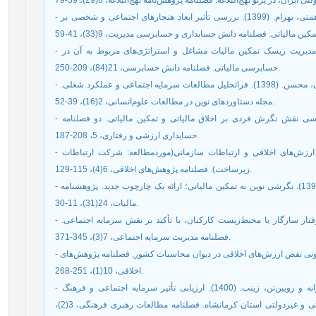
- حقیقی فشی، شیرین؛ بنی مهد، بهمن؛ اوحدی، فریدون و همتی، بهرام. (1399). بررسی تأثیر ابعاد هنجارهای اجتماعی و شخصی بر
- حیدری، رضا؛ جهانشاد، آزیتا و حیدرپور، فرزانه. (1400). مدیریت ریسک تمکین مالیات مشاغل و استراتژی‌های مربوط به آن در
حسابرسی مالیاتی. فصلنامه دانش حسابرسی، 21(84)، 209-250.
- خضری، زهرا؛ مظلوم خراسانی، محمد و نوغانی دخت بهمنی، محسن. (1398). فراتحلیل مطالعات سرمایه اجتماعی و عملکرد شغلی.
مجله دستاوردهای نوین در مطالعات علوم‌انسانی، 2(16)، 39-52.
- خواجوی؛ شکراله و کرمشاهی، بهنام. (1397). پدیدار شناسی نقش نگرش فردی بر اخلاق مالیاتی و تمکین مالیاتی. دو فصلنامه
حسابداری ارزشی و رفتاری، 5، 208-187.
- ذاکری، محمد و نجاری، سارا. (1395). بررسی همسویی ارزش‌های اخلاقی و ارتباطات سازمانی(موردمطالعه: شرکت ارتباطات
زیرساخت). فصلنامه پژوهش‌های اخلاقی، 6(4)، 115-129.
- رامشینی، محمود؛ جمشیدی، ناصر و اسدی، غلامحسین. (1395). نگرشی نوین به تمکین مالیاتی؛ ارائه یک چارچوب جدید. پژوهشنامه
مالیات، 24(31)، 11-30.
- رجب پور، ابراهیم. (1399). مدیریت منابع انسانی سبز و رفتار سازگار با محیط‌زیست کارکنان، با تأکید بر نقش سرمایه اجتماعی.
فصلنامه مدیریت سرمایه اجتماعی، 7(3)، 345-371.
- رحیمی، فتح اله و حقیقی، مهری. (1398). ضمانت اجرای قانونی نقض ارزش‌های اخلاقی در دیوان محاسبات کشور. فصلنامه پژوهش‌های
اخلاقی، 10(1)، 251-268.
- رویین‌تن، مریم؛ امیرآبادی فراهانی، محسن؛ رویین‌تن، پروانه و رویین‌تن، زینب. (1400). ارزیابی تأثیر سرمایه اجتماعی و فرهنگ
سازمانی بر مدیریت منابع انسانی مراکز آموزش عالی دولتی و غیردولتی استان کرمانشاه. فصلنامه مطالعات رهبری فرهنگی، 3(2)،