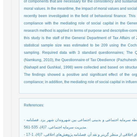
of components that are necessary for the consistency and sustainabi
moral values. In the meantime, the impact of moral values and social c
recently been investigated in the field of behavioral finance. This
compliance with the mediating role of social capital in the Gen
research method is applied in terms of purpose and descriptive-correl
this study is the staff of the General Department of Tax Affairs 
statistical sample size was estimated to be 209 using the Coch
sampling. Required data with 3 standard questionnaires; The Qu
(Namkung, 2010), the Questionnaire of Tax Obedience (Pazhuhesh 
(Nahapit and Gushkal, 1998) were collected and based on structu
The findings showed a positive and significant effect of the or
compliance; in addition, the mediating role of social capital in infl
References
:
- افشانی، سید علیرضا و کبریایی، شیوا. (1399). بررسی رابطه سرمایه اجتماعی و بدبینی اجتماعی بین شهروندان شهر یزد. فصلنامه
مدیریت سرمایه اجتماعی، 7(4)، 535-561.