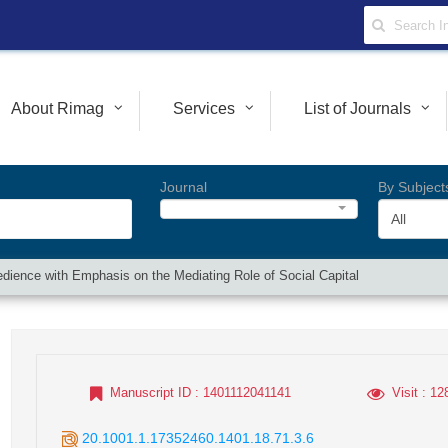
About Rimag
Services
List of Journals
Journal
By Subject
All
dience with Emphasis on the Mediating Role of Social Capital
Manuscript ID
: 1401112041141
Visit
: 12
20.1001.1.17352460.1401.18.71.3.6