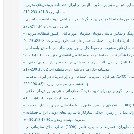
- باقری، بهروز؛ باباجانی، جعفر و برزیده، فرخ. (1398). شناسایی عوامل مؤثر بر تمکین مالیاتی در ایران. فصلنامه پژوهش‌های تجربی
حسابداری، 8(31)، 283-310.
- بهشتی، یعقوب و رویایی، رمضانعلی. (1396). بررسی رابطه بین فلسفه اخلاق فردی و نگرش فرار مالیاتی. دوفصلنامه حسابداری
ارزشی و رفتاری، 2(4)، 247-275.
- بی زوال، حسین. (1399). بررسی مؤلفه‌های مؤثر بر ارتقا فرهنگ و تمکین مالیاتی مؤدیان سازمان امور مالیاتی کشور (مطالعه موردی:
- بیک‌زاد، جعفر؛ مصطفائی، بابک و نوری، حسین. (1400). ارائه مدل تأثیر معنویت در محیط کار بر بهره‌وری سازمانی با نقش واسطه‌ای
- پوربهی؛ طیبه، جعفری نیا؛ غلامرضا و شمس الدینی، علی. (1401). بررسی تأثیر سرمایه اجتماعی بر توسعه پایدار شهری بوشهر.
فصلنامه جغرافیا و برنامه ریزی منطقه ای، 12(3)، 200-217.
- جعفری ندوشن، علی‌اکبر؛ عطار، سعید و ملک افضلی، مجتبی. (1400). هم‌افزایی سرمایه اجتماعی و بازار سرمایه در ایران. ماهنامه
جامعه‌شناسی سیاسی ایران، 4(3)، 198-220.
- جودزاده، مهتا؛ نامور، افسانه و یعقوبی، نورمحمد. (1400). طراحی الگوی جامع برای تقویت فرهنگ سازمانی مبتنی بر ارزش‌های اخلاقی
اسلام. فصلنامه اخلاق، 11(41)، 11-41.
- حضرتی، مرتضی و معمارزاده طهران، غلامرضا. (1393). ارائه مدلی از رهبری اخلاقی سازگار با سازمان‌های دولتی ایران. فصلنامه
مدیریت توسعه و تحول، 1393(18)، 63-70.
- حقیقت شهرستانی، مسعود؛ پورعزت، علی‌اصغر؛ معمارزاده طهران، غلامرضا و حمیدی، ناصر. (1399). تعالی اخلاق سازمانی در