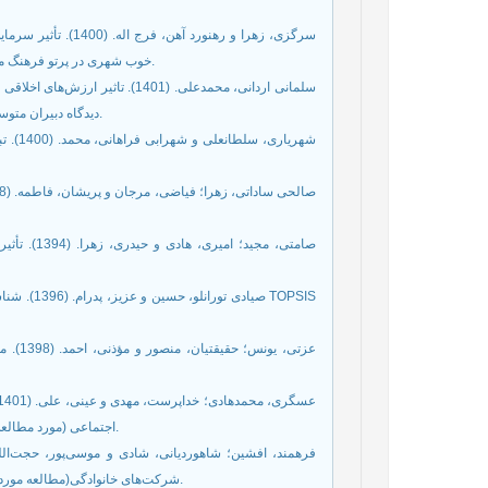
خوب شهری در پرتو فرهنگ مشارکت و تمایل مقامات محلی. فصلنامه فرایند مدیریت توسعه، 34(1)، 3-26.
دیدگاه دبیران متوسطه شهر اصفهان). نشریه مطالعات روانشناسی و علوم تربیتی، 1(8). 44-56.
اجتماعی (مورد مطالعه ادارات برق غرب استان مازندران). فصلنامه مدیریت بازرگانی، 1(9)، 57-69.
شرکت‌های خانوادگی(مطالعه موردی شرکت‌های خانوادگی استان تهران). پژوهش‌نامه مالیات، 26(40)، 94-116.