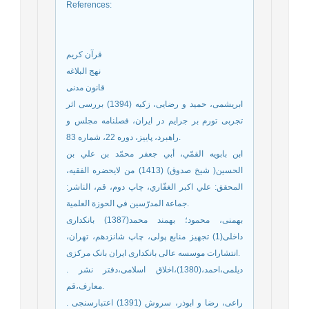
References
:
قرآن کریم
نهج البلاغه
قانون مدنی
ابریشمی، حمید و رضایی، زکیه (1394) بررسی اثر
تجربی تورم بر جرایم در ایران، فصلنامه مجلس و
راهبرد، پاییز، دوره 22، شماره 83.
ابن بابويه القمّي، أبي جعفر محمّد بن علي بن
الحسين( شیخ صدوق) (1413) من لایحضره الفقیه،
المحقق: علي اكبر الغفّاري، چاپ دوم، قم، الناشر:
جماعة المدرّسين في الحوزة العلمية.
بهمنی، محمود؛ بهمند محمد(1387) بانکداری
داخلی(1) تجهیز منابع پولی، چاپ شانزدهم، تهران،
انتشارات موسسه عالی بانکداری ایران بانک مرکزی.
. دیلمی،احمد،(1380)،اخلاق اسلامی،دفتر نشر
معارف،قم.
. راعی، رضا و ابوذر، سروش (1391) اعتبارسنجی