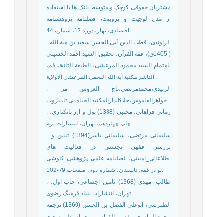
مشتریان حقوقی کوچک و متوسط بانک ها با استفاده
از مدل لوجیت و پروبیت، فصلنامه پژوهشنامه
اقتصادی، بهار، دوره 12، شماره 44.
. الراوندی، قطب الدین أبی الحسن سعید بن هبة الله
( 1405ق)، فقه القرآن، تحقیق: السید احمد الحسینی
باهتمام السید محمود المرعشی، الطبعة الثانیة، قم،
الناشر مکتبة آیة الله النجفی المرعشی الاولایة .
. الزبیدی،محمدمرتضی،تاج العروس من
جواهرالقاموس،جلد6،دارالمکتبه الحیاه،بی تا،بیروت.
. زمانی فراهانی، مجتبی (1388) پول و ارز بانکداری،
چاپ چهاردهم، تهران، انتشارات ترم.
. سلیمانی مرتضی، سلیمانی یاسر(1394) تبیین و
بررسی فقهی تجسس در فعالیت های
اطلاعاتی_امنیتی، فصلنامه علمی پژوهشی کاوشی
نو در فقه، تابستان، شماره دوم، صفحات 79-102.
. طالب، مهدی (1368) تامین اجتماعی، چاپ اول،
تهران، انتشارات بنیاد فرهنگ رضوی.
الطبرسی، ابوعلی الفضل ابن الحسن (1360) ترجمه
مجمع البیان فی تفسیر القران، مترجمان علی صحت