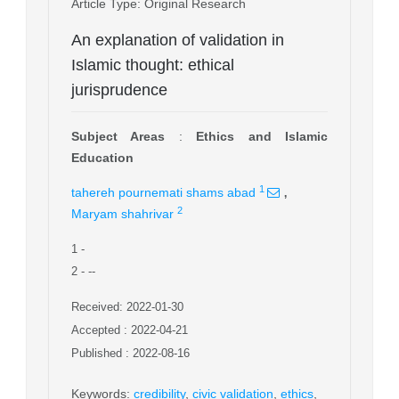
Article Type
: Original Research
An explanation of validation in
Islamic thought: ethical
jurisprudence
Subject Areas
:
Ethics and Islamic
Education
,
1
tahereh pournemati shams abad
2
Maryam shahrivar
1
-
2
- --
Received: 2022-01-30
Accepted : 2022-04-21
Published : 2022-08-16
Keywords
:
credibility
,
civic validation
,
ethics
,