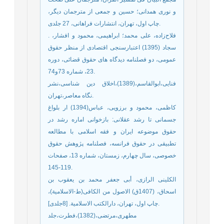
و نوری همدانی؛ حسین و جمعی از مترجمان دیگر،
چاپ اول، تهران، انتشارات فراهانی، 27 جلدی.
. فلاح‌زاده، علی محمد؛ ابراهیمی، محمود و افشار،
سجاد (1395) اعتبارسنجی اقتصادی از منظر حقوق
عمومی، دو فصلنامه دیدگاه های حقوق قضائی، دوره
23، شماره 73و74.
فنایی،ابوالقاسم،(1389)،اخلاق دین شناسی،نشر
نگاه معاصر،تهران.
کاظمی، محمود و برزویی، عباس(1394) ار بلواغ
جسمانی تا رشد عقلانی: بازخوانی اماره رشد در
حقوق موضوعه ایران و فقه اسلامی با مطالعه
تطبیقی در حقوق فرانسه، فصلنامه پژوهش حقوق
خصوصی، سال چهارم، زمستان، شماره 13، صفحات
119-145.
الکلینی الرازی، أبی جعفر محمد بن یعقوب بن
اسحاق، (1407ق) الاصول من الکافی(ط-الاسلامیة)،
چاپ اول، تهران، دارالکتب الاسلامیة. [8جلدی].
مطهری،مرتضی،(1382)،فطرت،جلد