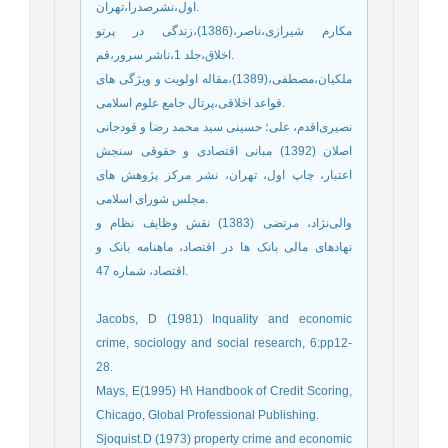
اول،نشرصدرا،تهران.
مکارم شیرازی،ناصر،(1386)،زندگی در پرتو
اخلاق،جلد 1،ناشر سرور،قم.
ملکیان،مصطفی،(1389)،مقاله اولویت و ویژگی های
قواعد اخلاقی،پرتال جامع علوم اسلامی.
نصیری‌اقدم، علی؛ حسینی سید محمد رضا و قودجانی
اصلان (1392) مبانی اقتصادی و حقوقی سنجش
اعتبار، چاپ اول، تهران، نشر مرکز پژوهش های
مجلس شورای اسلامی.
والی‌نژاد، مرتضی (1383) نقش وظایف نظام و
نهادهای مالی بانک ها در اقتصاد، ماهنامه بانک و
اقتصاد، شماره 47.
Jacobs, D (1981) Inquality and economic
crime, sociology and social research, 6:pp12-
28.
Mays, E(1995) H\ Handbook of Credit Scoring,
Chicago, Global Professional Publishing.
Sjoquist.D (1973) property crime and economic