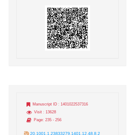
Manuscript ID
: 1401022537316
Visit
: 13628
Page
: 235 - 256
20.1001.1.23833279.1401.12.48.8.2