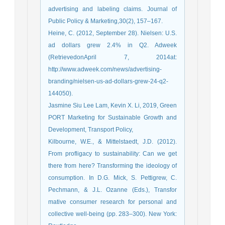
advertising and labeling claims. Journal of
Public Policy & Marketing,30(2), 157–167.
Heine, C. (2012, September 28). Nielsen: U.S.
ad dollars grew 2.4% in Q2. Adweek
(RetrievedonApril 7, 2014at:
http://www.adweek.com/news/advertising-
branding/nielsen-us-ad-dollars-grew-24-q2-
144050).
Jasmine Siu Lee Lam, Kevin X. Li, 2019, Green
PORT Marketing for Sustainable Growth and
Development, Transport Policy,
Kilbourne, W.E., & Mittelstaedt, J.D. (2012).
From profligacy to sustainability: Can we get
there from here? Transforming the ideology of
consumption. In D.G. Mick, S. Pettigrew, C.
Pechmann, & J.L. Ozanne (Eds.), Transfor
mative consumer research for personal and
collective well-being (pp. 283–300). New York: