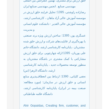
خلق ارزش برای مشتری، نهمین کنفرانس بین المللی
مهندسی صنایع . انجمن مهندسی صنایع ایران
رضازاده زاوشتی، 1395؛ تحلیل فرایند خلق ارزش در
موسسه آموزش عالی آزاد ماهان ، کارشناسی ارشد،
مؤسسه آموزش عالی الغدیر - دانشکده علوم انسانی
و مدیریت
عسگری پور، 1395؛ ساختن ارزش ویژه برند صنعتی
با بهره‌گیری از قابلیت‌های شرکت و ارزش خلق شده
مشتریان ، پایان‌نامه کارشناسی ارشد، دانشگاه خاتم
علی پوریان، 1395؛ارائه چهارچوبی برای خلق ارزش
مشارکتی با کمک مشتری در باشگاه مشتریان به
منظور توسعه محصولات جدید ، پایان‌نامه کارشناسی
ارشد، دانشگاه الزهرا (س)
نجفی کلیانی، 1390؛ ارتباط بین انعطاف‌پذیری منابع
انسانی و خلق ارزش در سازمان؛ (مورد مطالعه:
صنعت بیمه در ایران)، پایان‌نامه کارشناسی ارشد،
دانشگاه علامه طباطبائی
Ahir Gopaldas, Creating firm, customer, and