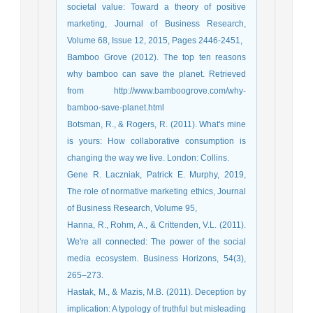
societal value: Toward a theory of positive
marketing, Journal of Business Research,
Volume 68, Issue 12, 2015, Pages 2446-2451,
Bamboo Grove (2012). The top ten reasons
why bamboo can save the planet. Retrieved
from http://www.bamboogrove.com/why-
bamboo-save-planet.html
Botsman, R., & Rogers, R. (2011). What's mine
is yours: How collaborative consumption is
changing the way we live. London: Collins.
Gene R. Laczniak, Patrick E. Murphy, 2019,
The role of normative marketing ethics, Journal
of Business Research, Volume 95,
Hanna, R., Rohm, A., & Crittenden, V.L. (2011).
We're all connected: The power of the social
media ecosystem. Business Horizons, 54(3),
265–273.
Hastak, M., & Mazis, M.B. (2011). Deception by
implication: A typology of truthful but misleading