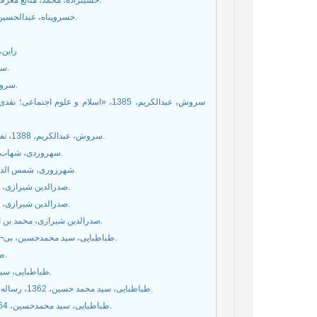
حسين‏زاده، محمد، منابع معرفت، 1394، قم، مركز انتشارات مؤسسه آموزشى و پژوهشى امام خمينى (ره).
خسروپناه، عبدالحسین ، 1396، با همکاری حسن پناهی آزاد، فلسفه شناخت، قم، دفتر نشر معارف.
راین، آلن، 1370،‌ فلسفه علوم اجتماع
سروش، عبدالکریم، 1361، دانش و ارزش، تهران، انتشارات یاران، چاپ هشتم.
سروش، عبدالکریم، 1375، ع‍ل‍م‌ چ‍ی‍س‍ت‌، ف‍ل‍س‍ف‍ه‌ چ‍ی‍س‍ت‌؟ ‌تهران، ‌انتشارات صراط.
سروش، عبدالکریم، 1385، «اسلام و علو
سروش، عبدالکریم، 1388، ت‍فرج‌ ص‍ن‍ع (گ‍ف‍ت‍ارهای‍ی‌ در اخلاق‌ و ص‍ن‍ع‍ت‌ و ع‍لم‌ ان‍س‍ان‍ی‌، ‌تهران، ‌انتشارات صراط.
سهروردی، شهاب الدین، 1388، مجموعه مصنفات شیخ اشراق، تهران، پژوشهگاه علوم انسانی.
شهرزوری، شمس الدین، 1372، شرح حکه الاشراق، تهران، موسسه مطالعات و تحقیقات فرهنگی.
صدرالدین شیرازی، محمد بن ابراهیم، 1354، المبدأ و المعاد، تهران، انجمن فلسفه و حکمت ایران.
صدرالدین شیرازی، محمد بن ابراهیم، 1366، تفسير القرآن الكريم‏، قم، انتشارات بیدار، چاپ دوم.
صدرالدین شیرازی، محمد بن ابراهیم، 1368، الحکمه المتعالیه فی الاسفار الاربعه، قم، انتشارات مصطفوی.
طباطبايى، سید محمدحسين، بی¬تا، فرازهایی از اسلام، تنظیم و گردآوری، سید مهدی آیت‌اللهی، قم، جهان‌آراء.
طباطبايى، سید محمدحسين، 1360، رساله الولایه، قم، موسسه اهل البیت (ع).
طباطبايى، سید محمدحسين، 1361، آغاز پیدایش انسان، بی¬جا، بنیاد فرهنگی امام رضا (ع).
طباطبایی، سید محمد حسین، 1362، رساله الاعتبارات، مندرج در: رسائل سبعه، قم، بنیاد علمی و فکری علامه طباطبایی.
طباطبايى، سید محمدحسين، 1364، اصول فلسفه و روش رئاليسم، با حواشی مرتضی مطهری، تهران، صدرا.