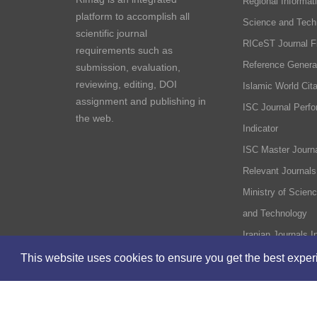
Regional Informati
platform to accomplish all
Science and Tech
scientific journal
RICeST Journal F
requirements such as
Reference Genera
submission, evaluation,
reviewing, editing, DOI
Islamic World Cita
assignment and publishing in
ISC Journal Perf
the web.
Indicator
ISC Master Journa
Relevant Journals
Ministry of Scien
and Technology
Iranian Journals I
This website uses cookies to ensure you get the best expe
Home
Site Map
Regional Science and Technology In