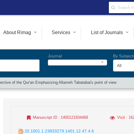
About Rimag
Services
List of Journals
Journal
By Subject
All
pective of the Qur'an Emphasizing Allameh Tabatabai's point of view
Manuscript ID
: 1400121934468
Visit
: 16
20.1001.1.23833279.1401.12.47.4.6