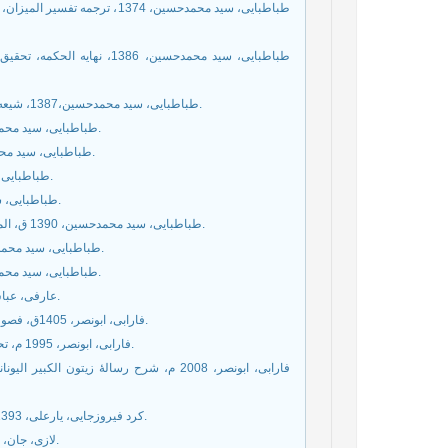
طباطبايى، سید محمدحسين، 1374
طباطبایی، سید محمدحسین، 86
طباطبايى، سید محمدحسين،1387، شيعه: مجموعه مذاكرات با پرفسور هانرى كربن (خسروشاهى)، قم، بوستان كتاب.
طباطبايى، سید محمدحسين، 1388الف، شيعه در اسلام (طبع جديد)، قم، بوستان كتاب،چاپ پنجم.
طباطبايى، سید محمدحسين، 1388ب، قرآن در اسلام (طبع جديد)، قم، بوستان كتاب، چاپ سوم.
طباطبايى، سید محمدحسين، 1388ج، بررسی‌های اسلامی، قم،‌بوستان کتاب، چاپ دوم.
طباطبايى، سید محمدحسين،1388 د، انسان از آغاز تا انجام، قم، بوستان كتاب، چاپ دوم.
طباطبايى، سید محمدحسين، 1390 ق، الميزان في تفسير القرآن، بیروت، مؤسسة الأعلمي للمطبوعات، الطبعه الثاینه.
طباطبايى، سید محمدحسين، 1416 ق، نهایه الحکمه، قم، انتشارات جامعه مدرسین، چاپ دوازدهم.
طباطبايى، سید محمدحسين، 1428 ق، مجموعة رسائل العلامة الطباطبائى‏، قم، انتشارات باقیات.
عارفی، عباس، 1388، مطابقت صور ذهنی با خارج، قم، نشر پژوهشگاه فرهنگ و اندیشه.
فارابی، ابونصر، 1405ق، فصوص الحکم، تحقیق شیخ محمد حسان آل یاسین، قم، انتشارات بیدار، چاپ دوم.
فارابی، ابونصر، 1995 م، تحصیل السعاده، مقدمه و تعلیق و شرح : علی بومحلم، بیروت، دار مکتبه الهلال.
فارابی، ابونصر، 2008 م، شرح رسالۀ زیتون 
کرد فیروزجایی، یارعلی، 1393، مباحث معرفت‌شناسی در فلسفه اسلامی، قم، پژوهشگاه حوزه و دانشگاه.
لازی، جان، 1362، درآمدی تاریخی به فلسفه علم، ترجمه علی پایا، تهران، نشر دانشگاهی.