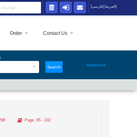
[العربية]
[فارسی]
Order
Contact Us
s
Advanced
Search
298
Page
: 85 - 102