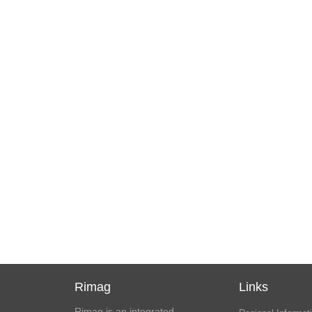
Rimag
Links
Rimag is an integrated