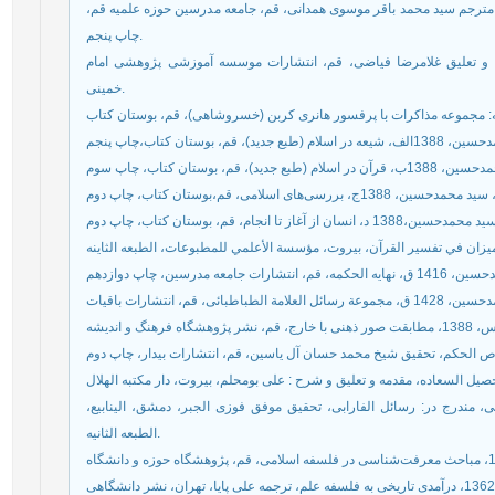
، ترجمه تفسير الميزان، مترجم سید محمد باقر موسوی همدانی، قم، جامعه مدرسين حوزه علميه قم،
چاپ پنجم.
13، نهایه الحکمه، تحقیق و تعلیق غلامرضا فیاضی، قم، انتشارات موسسه آموزشی پژوهشی امام
خمینی.
الکبیر الیونانی، مندرج در: رسائل الفارابی، تحقیق موفق فوزی الجبر، دمشق، الینابیع،
الطبعه الثانیه.