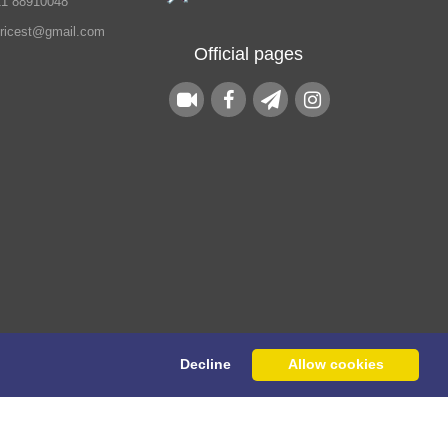
21 88910048
.ricest@gmail.com
Official pages
Decline
Allow cookies
his website are owned by the Raimag Press
Management System.