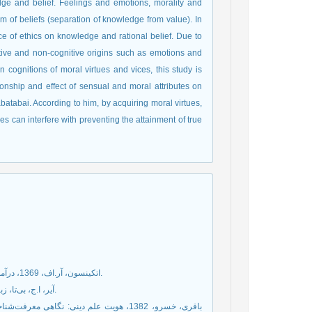
dge and belief. Feelings and emotions, morality and
lm of beliefs (separation of knowledge from value). In
e of ethics on knowledge and rational belief. Due to
tive and non-cognitive origins such as emotions and
n cognitions of moral virtues and vices, this study is
ionship and effect of sensual and moral attributes on
batabai. According to him, by acquiring moral virtues,
es can interfere with preventing the attainment of true
اتکینسون، آر.اف، 1369، درآمدی به فلسفه اخلاق، ترجمه سهراب علوی‌نیا، تهران، مرکز ترجمه و نشر کتاب.
آیر، ا.ج، بی‌تا، زبان، حقیقت و منطق، ترجمه منوچهر بزرگمهر، تهران، دانشگاه صنعتی شریف.
باقری، خسرو، 1382، هویت علم دینی: نگاه