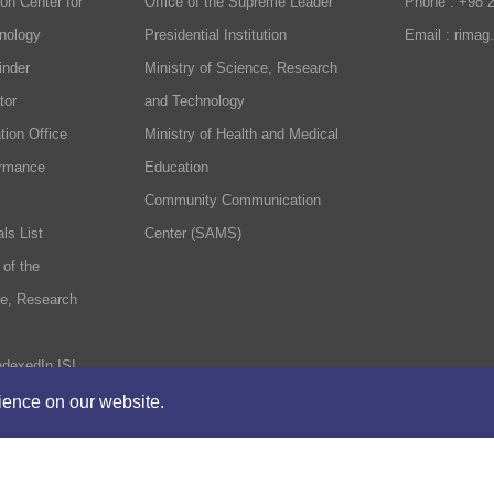
on Center for
Office of the Supreme Leader
Phone : +98 
nology
Presidential Institution
Email : rimag
inder
Ministry of Science, Research
tor
and Technology
tion Office
Ministry of Health and Medical
ormance
Education
Community Communication
ls List
Center (SAMS)
 of the
ce, Research
ndexedIn ISI
rience on our website.
formation Center
Contact Us
The rights to t