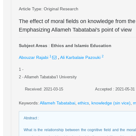
Article Type
: Original Research
The effect of moral fields on knowledge from the
Emphasizing Allameh Tabatabai's point of view
Subject Areas
:
Ethics and Islamic Education
,
1
2
Abouzar Rajabi
Ali Karbalaie Pazouki
1
-
2
- Allameh Tabataba’I University
Received: 2021-03-15
Accepted : 2021-05-31
Keywords
:
Allameh Tabatabai
,
ethics
,
knowledge (sin vice)
,
m
Abstract
:
What is the relationship between the cognitive field and the mora