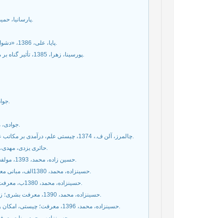
پارسانیا، حمید، 1383، علم و فلسفه،‌ تهران، انتشارات پژوهشگاه فرهنگ و اندیشه اسلامی.
پایا، علی، 1386،‌ «دشواری‌های سخن گفتن از مفهوم علم دینی»، اخبار ادیان، ش 24 و 25،‌ص 69-60.
پورسینا، زهرا، 1385، تأثیر گناه بر معرفت با تکیه بر آراء آگوستین قدیس، قم، پژوهشگاه علوم و فرهنگ اسلامی.
جوادی آملی، عبدالله، 1387، معرفت شناسی در قرآن، قم، نشر اسراء، چ ششم.
جوادی، محسن، 1375، مسئله باید و هست، قم، دفتر تبلیغات اسلامی حوزه علمیه قم.
چالمرز، آلن ف.، 1374، ‌چیستی علم، درآمدی بر مکاتب علم‌شناسی فلسفی،‌ ترجمه سعید زیباکلام، تهران، انتشارات علمی و فرهنگی.
حائری یزدی، مهدی، 1361، کاوش‌های عقل عملی،‌ تهران، مؤسسه مطالعات و تحقیقات فرهنگی.
حسین زاده، محمد، 1393، مولفه‌ها و ساختار‌های معرفت بشریت تصدیقات یا قضایا، قم، موسسه امام خمینی.
حسين‏زاده، محمد، 1380الف، مبانى معرفت دينى قم، مركز انتشارات مؤسسه آموزشى و پژوهشى امام خمينى (ره).
حسين‏زاده، محمد، 1380ب، معرفت شناسى، قم، مركز انتشارات مؤسسه آموزشى و پژوهشى امام خمينى (ره).
حسين‏زاده، محمد، 1390، معرفت بشرى؛ زيرساخت‏ها، قم، مركز انتشارات مؤسسه آموزشى و پژوهشى امام خمينى (ره).
حسين‏زاده، محمد، 1396، معرفت؛ چيستى، امكان و عقلانيت، قم، مركز انتشارات مؤسسه آموزشى و پژوهشى امام خمينى (ره).