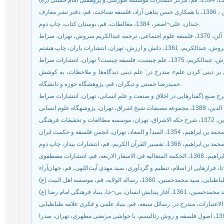
خندان، علی¬اصغر، 1384، مغالطات، قم، بوستان کتاب، چاپ دوم.
ی، ‌ترجمه عبدالکریم سروش، ‌تهران،‌ صراط
م اجتماعی؛ نقدی بر دینی کردن علم» مندرج در: علم دینی دیدگاه‌ها و ملاحظات، به کوشش
حمیدرضا حسنی و دیگران، قم، پژوهشگاه حوزه و دانشگاه.