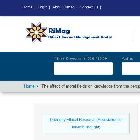
Home
|
Login
|
About Rimag
|
Contact Us
|
Title / Keyword / DOI / DOR
Author
Home
The effect of moral fields on knowledge from the pers
Quarterly Ethical Research (Association for
Islamic Thought)