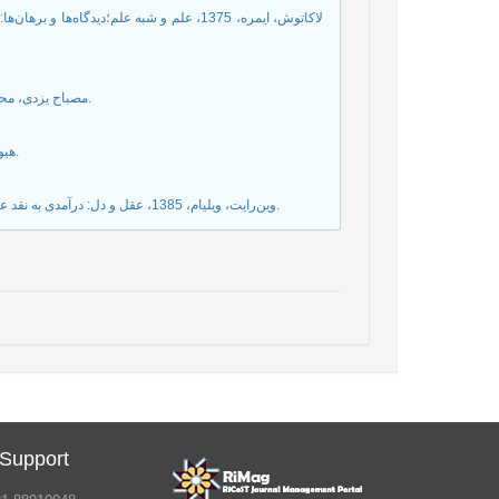
لاکاتوش، ایمره، 1375، علم و شبه علم؛دیدگاه
مصباح یزدی، محمدتقی، 1386، آموزش فلسفه، تهران، شرکت چاپ و نشر بین الملل، چاپ 7.
هیوم، دیوید، 1377، تحقیق در مبادی اخلاق، ترجمه رضا نقییان ورزنه، تهران، گویا.
وین‌رایت، ویلیام، 1385، عقل و دل: درآمدی به نقد عقل عاطفی، ترجمه محمدهادی شهاب، قم، پژوهشگاه علوم و فرهنگ اسلامی.
 Support