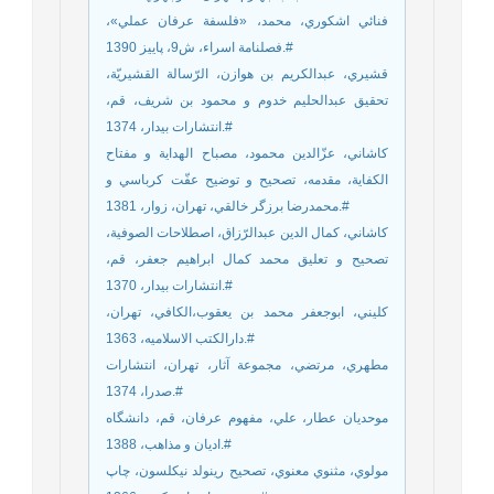
فنائي اشكوري، محمد، «فلسفة عرفان عملي»،
فصلنامة اسراء، ش9، پاييز 1390.#
قشيري، عبدالكريم بن هوازن، الرّسالة القشيريّة،
تحقيق عبدالحليم خدوم و محمود بن شريف، قم،
انتشارات بيدار، 1374.#
كاشاني، عزّالدين محمود، مصباح الهداية و مفتاح
الكفاية، مقدمه، تصحيح و توضيح عفّت كرباسي و
محمدرضا برزگر خالقي، تهران، زوار، 1381.#
كاشاني، كمال الدين عبدالرّزاق، اصطلاحات الصوفية،
تصحيح و تعليق محمد كمال ابراهيم جعفر، قم،
انتشارات بيدار، 1370.#
كليني، ابوجعفر محمد بن يعقوب،‌الكافي، تهران،
دارالكتب الاسلاميه، 1363.#
مطهري، مرتضي، مجموعة آثار، تهران، انتشارات
صدرا، 1374.#
موحديان عطار، علي، مفهوم عرفان، قم، دانشگاه
اديان و مذاهب، 1388.#
مولوي، مثنوي معنوي، تصحيح رينولد نيكلسون، چاپ