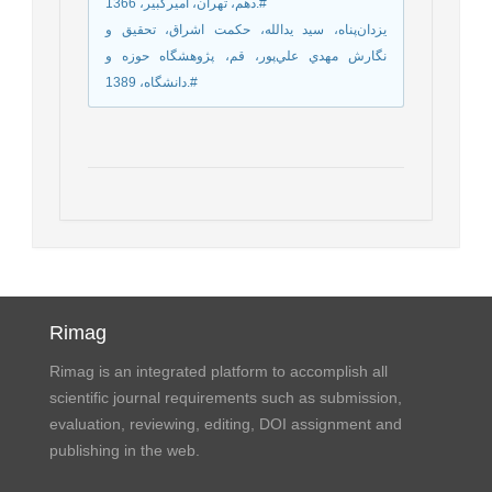
دهم، تهران، اميركبير، 1366.#
يزدان‌پناه، سيد يدالله، حكمت اشراق، تحقيق و
نگارش مهدي علي‌پور، قم، پژوهشگاه حوزه و
دانشگاه، 1389.#
Rimag
Rimag is an integrated platform to accomplish all
scientific journal requirements such as submission,
evaluation, reviewing, editing, DOI assignment and
publishing in the web.