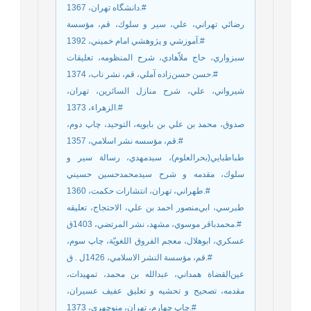
دانشگاه تهران، 1367.#
رضائي تهراني، علي، سير و سلوك،‌ ‌قم، مؤسسة
آموزشي و پژوهشي امام خميني، 1392.#
سبزواري، حاج ملاّهادي، شرح المنظومه، تعليقات
حسن حسن‌زاده آملي، قم، نشر ناب، 1374.#
شيرواني، علي، شرح منازل السائرين، تهران،
الزهراء، 1373.#
صدوق، محمد بن علي بن بابويه، التوحيد، چاپ دوم،
قم، مؤسسه نشر اسلامي، 1357.#
طباطبايي(بحرالعلوم)، سيدمهدي، رسالة سير و
سلوك، مقدمه و شرح سيدمحمدحسين حسيني
طهراني، تهران، انتشارات حكمت، 1360.#
طبرسي، ابي‌منصور احمد بن علي، الاحتجاج، تعليقه
محمدباقر موسوي، مشهد، نشر المرتضي، 1403ق.#
عسكري، ابوهلال، معجم الفروق اللغويّة، چاپ سوم،
قم، مؤسسة النشر الاسلامي، 1426ل . ق.#
عين‌القضاة همداني، عبدالله بن محمد، تمهيدات،
مقدمه، تصحيح و تحشيه و تعليق عفيف عسيران،
چاپ چهارم، تهران، منوچهري، 1373.#