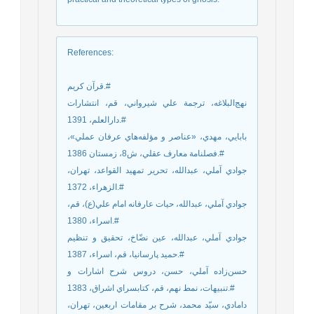
References
:
قرآن كريم.#
‌نهج‌البلاغه، ترجمة علي شيرواني، قم، انتشارات
دارالعلم، 1391.#
بابايي، مهدي، «عناصر و مؤلفه‌هاي عرفان عملي»،
فصلنامة معارف عقلي، ش8، زمستان 1386.#
جوادي آملي، عبدالله، تحرير تمهيد القواعد، تهران،
الزهراء، 1372.#
جوادي آملي، عبدالله، حيات عارفانه امام علي(ع)،‌ ‌قم،
اسراء، 1380.#
جوادي آملي، عبدالله، عين نضّاخ، تحقيق و تنظيم
حميد پارسانيا، قم، اسراء، 1387.#
حسن‌زاده آملي، حسن، دروس شرح اشارات و
تنبيهات، نمط نهم، قم، كتابسراي اشراق، 1383.#
دامادي، سيّد محمد، شرح بر مقامات اربعين، تهران،