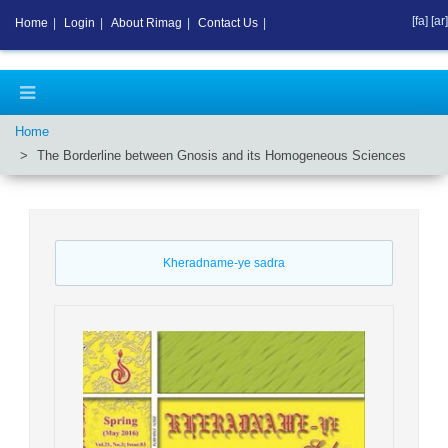
[fa]
[ar]
Home
|
Login
|
About Rimag
|
Contact Us
|
Home
The Borderline between Gnosis and its Homogeneous Sciences
Kheradname-ye sadra