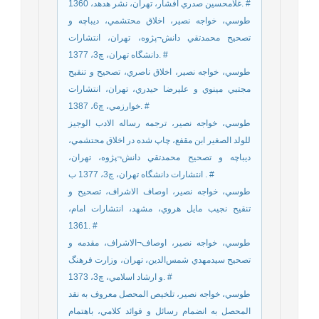
غلامحسين صدري افشار، تهران، نشر هدهد، 1360. #
طوسي، خواجه نصير، اخلاق محتشمي، ديباچه و
تصحيح محمدتقي دانش¬پژوه، تهران، انتشارات
دانشگاه تهران، چ3، 1377. #
طوسي، خواجه نصير، اخلاق ناصري، تصحيح و تنقيح
مجتبي مينوي و عليرضا حيدري، تهران، انتشارات
خوارزمي، چ6، 1387. #
طوسي، خواجه نصير، ترجمه رساله الادب الوجيز
للولد الصغير ابن مقفع، چاپ شده در اخلاق محتشمي،
ديباچه و تصحيح محمدتقي دانش¬پژوه، تهران،
انتشارات دانشگاه تهران، چ3، 1377 ب . #
طوسي، خواجه نصير، اوصاف الاشراف، تصحيح و
تنقيح نجيب مايل هروي، مشهد، انتشارات امام،
1361. #
طوسي، خواجه نصير، اوصاف¬الاشراف، مقدمه و
تصحيح سيدمهدي شمس‌الدين، تهران، وزارت فرهنگ
و ارشاد اسلامي، چ3، 1373. #
طوسي، خواجه نصير، تلخيص المحصل معروف به نقد
المحصل به انضمام رسائل و فوائد کلامي، باهتمام