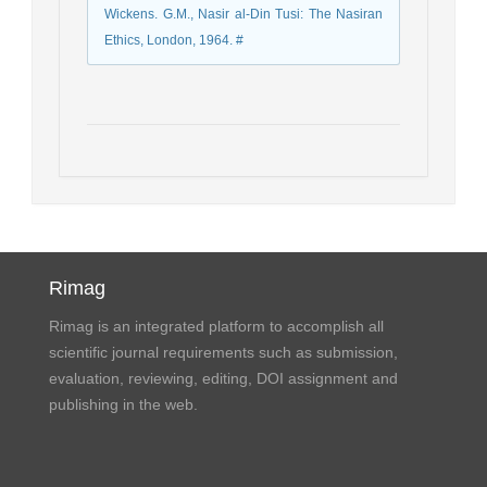
Wickens. G.M., Nasir al-Din Tusi: The Nasiran
Ethics, London, 1964. #
Rimag
Rimag is an integrated platform to accomplish all
scientific journal requirements such as submission,
evaluation, reviewing, editing, DOI assignment and
publishing in the web.