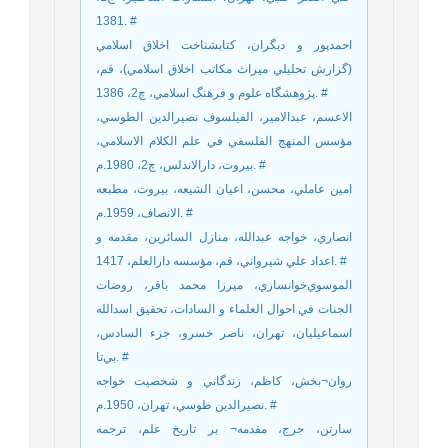
1381. #
احمدپور و ديگران، کتابشناخت اخلاق اسلامي
(گزارش تحليلي ميراث مکاتب اخلاق اسلامي)، قم،
پژوهشگاه علوم و فرهنگ اسلامي، چ2، 1386. #
الاعسم، عبدالامير، الفيلسوف نصيرالدين الطوسي،
مؤسس المنهج الفلسفي في علم الکلام الاسلامي،
بيروت، دارالاندلس، چ2، 1980.م. #
امين عاملي، محسن، اعيان الشيعه، بيروت، مطبعه
الانصاف، 1959.م. #
انصاري، خواجه عبدالله، منازل السائرين، مقدمه و
اعداد علي شيرواني، قم، مؤسسه دارالعلم، 1417. #
الموسوي‌خوانساري، ميرزا محمد باقر، روضات
الجنات في احوال العلماء و السادات، تحقيق اسدالله
اسماعيليان، تهران، ناصر خسرو، جزء السادس،
بي‌تا. #
روان¬بخش، کاظم، زندگاني و شخصيت خواجه
نصيرالدين طوسي، تهران، 1950.م. #
سارتن، جرج، مقدمه¬ بر تاريخ علم، ترجمه