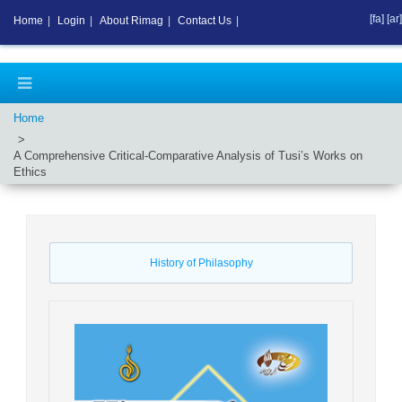
[fa]
[ar]
Home
|
Login
|
About Rimag
|
Contact Us
|
Home
A Comprehensive Critical-Comparative Analysis of Tusi’s Works on
Ethics
History of Philasophy