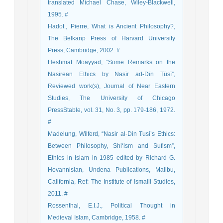
translated Michael Chase, Wiley-Blackwell,
1995. #
Hadot., Pierre, What is Ancient Philosophy?,
The Belkanp Press of Harvard University
Press, Cambridge, 2002. #
Heshmat Moayyad, “Some Remarks on the
Nasirean Ethics by Naṣīr ad-Dīn Ṭūsī”,
Reviewed work(s), Journal of Near Eastern
Studies, The University of Chicago
PressStable, vol. 31, No. 3, pp. 179-186, 1972.
#
Madelung, Wilferd, “Nasir al-Din Tusi’s Ethics:
Between Philosophy, Shi‘ism and Sufism”,
Ethics in Islam in 1985 edited by Richard G.
Hovannisian, Undena Publications, Malibu,
California, Ref: The Institute of Ismaili Studies,
2011. #
Rossenthal, E.I.J., Political Thought in
Medieval Islam, Cambridge, 1958. #