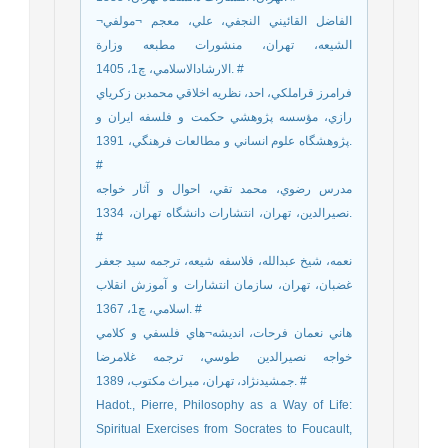
الفاضل القائيني النجفي، علي، معجم ¬مولفي¬
الشيعه، تهران، منشورات مطبعه وزارة
الارشادالاسلامي، چ1، 1405. #
فرامرز قراملكي، احد، نظريه اخلاقي محمدبن زكرياي
رازي، مؤسسه پژوهشي حكمت و فلسفه ايران و
پژوهشگاه علوم انساني و مطالعات فرهنگي، 1391.
#
مدرس رضوي، محمد تقي، احوال و آثار خواجه
نصيرالدين، تهران، انتشارات دانشگاه تهران، 1334.
#
نعمه، شيخ عبدالله، فلاسفه شيعه، ترجمه سيد جعفر
غضبان، تهران، سازمان انتشارات و آموزش انقلاب
اسلامي، چ1، 1367. #
هاني نعمان فرحات، انديشه¬هاي فلسفي و کلامي
خواجه نصيرالدين طوسي، ترجمه غلامرضا
جمشيدنژاد، تهران، ميراث مکتوب، 1389. #
Hadot., Pierre, Philosophy as a Way of Life:
Spiritual Exercises from Socrates to Foucault,