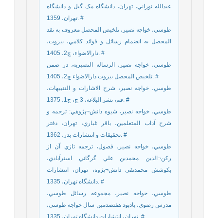
عبدالله نوراني، تهران، دانشگاه مک گيل و دانشگاه
تهران، 1359. #
طوسي، خواجه نصير، تلخيص المحصل معروف به نقد
المحصل به انضمام رسائل و فوائد کلامي، بيروت،
دارالاضواء، چ2، 1405. #
طوسي، خواجه نصير، الرساله النصيريه، در ضمن
تلخيص المحصل بيروت دارالاضواء چ2، 1405. #
طوسي، خواجه نصير، شرح الاشارات و التنبيهات،
قم، نشر البلاغه، 3 ج، چ1، 1375. #
طوسي، خواجه نصير، شيوه دانش¬پژوهي: ترجمه و
شرح آداب المتعلمين، باقر غباري، تهران، دفتر
تحقيقات و انتشارات بدر، 1362. #
طوسي، خواجه نصير، فصول، ترجمه تازي آن از
رکن¬الدين محمدبن علي گرگاني استرآبادي،
بکوشش محمدتقي دانش¬پژوه، تهران، انتشارات
دانشگاه تهران، 1335. #
طوسي، خواجه نصير، مجموعه رسائل طوسي،
مدرس رضوي، يادبود هفتصدمين سال خواجه طوسي،
تهران، انتشارات دانشگاه تهران، 1335. #