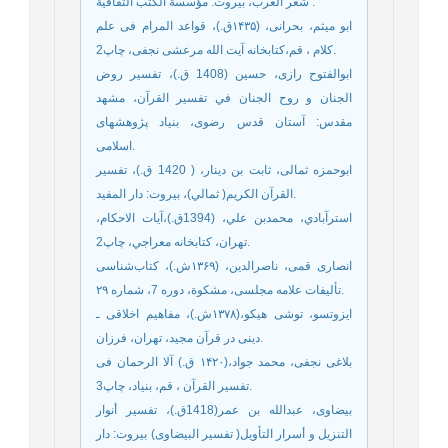
شعر العرب، بيروت: مؤسسة الكتب الثقافية .
ابو میثم، بحرانی، (۱۴۳۵ق.)، قواعد المرام فی علم
کلام ، قم،کتابخانه آیت الله مرعشی نجفی، چاپ2.
ابوالفتوح رازى، حسين ‏(‏1408 ق.‏)، تفسیر روض
الجنان و روح الجنان في تفسير القرآن، مشهد
مقدس: آستان قدس رضوى، بنياد پژوهشهاى
اسلامى‏.
ابوحمزه ثمالى، ثابت بن دينار، ( 1420 ‏ق.)، تفسير
القرآن الكريم( ثمالي)، بيروت‏: دار المفيد.
استرآبادي، محمدبن علي، (1394ق.)،آيات الاحكام،
تهران، كتابخانه معراجي، چاپ2.
انصاری قمی، ناصرالدین، (۱۳۶۹ش.)، کتاب‌شناسی
تألیفات علامه مجلسی، مشکوة، دوره 7، شماره ۲۹.
ایزوتسو، توشی هیکو،(‌۱۳۷۸ش.)، ‌مفاهیم اخلاقی ـ
دینی در قرآن مجید، تهران، فرزان.
بلاغی نجفی، محمد جواد،(۱۴۲۰ ق.) آلا الرحمان فی
تفسیر القرآن ، قم، بنیاد، چاپ3.
بيضاوى، عبدالله بن عمر(1418‏ق.)، تفسیر أنوار
التنزيل و أسرار التأويل( تفسير البيضاوى) بيروت‏: دار