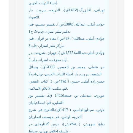
إحياء التراث العربي‏.
تهرانی، آقابزرگ،(1412ق.)، الذریعه، بیروت، دار
الاضواء.
جوادی آملی، عبدالله، (1386ش.)، تفسیر تسنیم، قم،
دفتر نشر اسراء، چاپ5، ج1.
جوادی آملی، عبدالله،( ۱۳۸۱ش.) معاد در قرآن، قم،
مرکز نشر اسرار، چاپ3.
جوادی آملی،عبدالله،(1378ش.)، تهران، شریعت در
آینه معرفت، اسراء، چاپ3.
حر عاملی، محمد بن الحسن، (1412ق.) وسائل
الشیعه، بیروت، دار احیاء التراث العربی، چاپ4،ج2
حسن‌زاده آملی، حسن، ( ۱۳۷۵ش. )، کتاب النفس،
قم، مکتب الاعلام الاسلامی.
حويزى، عبدعلى بن جمعه(1415 ق‏)، تفسیر نور
الثقلين، قم:‏ اسماعيليان‏.
خوئي، سيدابوالقاسم، ( 1417ق.)،التنقيح في شرح
العروه الوثقي، قم، موسسه انصاريان.
دباغ، سروش، ( ۱۳۸۸ش.)، درس‌ گفتارهایی در
فلسفه اخلاق، تهران، صراط.