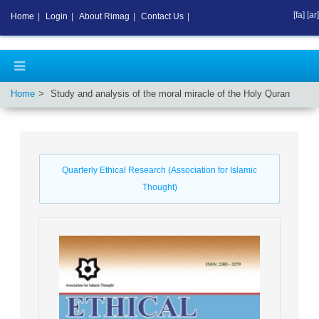
[fa]
[ar]
Home
|
Login
|
About Rimag
|
Contact Us
|
Home
Study and analysis of the moral miracle of the Holy Quran
Quarterly Ethical Research (Association for Islamic
Thought)