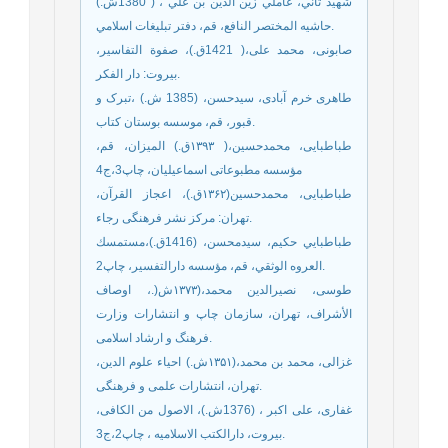
شهيد ثاني، عاملي زين الدين بن علي ، ( 1380ش.)
حاشيه المختصر النافع، قم، دفتر تبليغات اسلامي.
صابونى، محمد على،( 1421ق.)‏، ‏صفوة التفاسير،
بيروت: دار الفكر.
طاهری خرم آبادی، سیدحسن، (1385 ش.) ،تبرک و
قبور، قم، موسسه بوستان کتاب.
طباطبایی، محمدحسین،( ۱۳۹۳ق.) المیزان، قم،
مؤسسه مطبوعاتی اسماعیلیان، چاپ3،ج4
طباطبایی، محمدحسین(١٣۶٢ق.)، اعجاز القرآن،
تهران: مرکز نشر فرهنگی رجاء.
طباطبايي حكيم، سيدمحسن، (1416ق.)،مستمسك
العروه الوثقي، قم، مؤسسه دارالتفسير، چاپ2.
طوسی، نصیرالدین محمد،(۱۳۷۳ش(.، اوصاف
الأشراف، تهران، سازمان چاپ و انتشارات وزارت
فرهنگ و ارشاد اسلامی.
غزالی، محمد بن محمد،(۱۳۵۱ش.) احیاء علوم الدین،
تهران، انتشارات علمی و فرهنگی.
غفاری، علی اکبر ، (1376ش.)، الاصول من الکافی،
بیروت، دارالکتب الاسلامیه ، چاپ2،ج3.