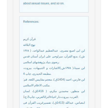
about sexual issues, and so on.
References
:
قرآن كريم
نهج البلاغه
ابن ابی اصبع مصری، عبدالعظیم عبدالواحد، ( ۱۳۶۸
ش.)، بدیع القرآن، میرلوحی علی ایران آستان قدس
رضوی بنیاد پژوهشهای اسلامی.
ابن سینا،( ۱۳۷۸ش.)الاشارات و التنبیهات، بیروت،
مطبعه الحیدری، چاپ 4.
ابن فارس، احمد (1404ق.)، معجم مقاییس اللغة، قم:
مکتب الاعلام الاسلامی.
ابن منظور، محمدبن مكرم، ( 1416ق.)، لسان
العرب، بيروت،دار احياءالتراثالعربي، چاپ5،ج1.
ابن‏عباس، عبدالله (1413ق.)، تفسیرغريب القرآن فى