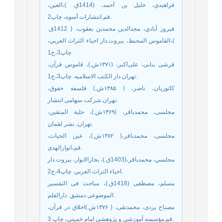
فراهيدي، خليل بن أحمد، (1414ق. )،العين،
قم.انتشارات أسوه، چاپ2.
فيروز آبادي، مجدالدين محمدبن يعقوب، ( 1412ق.
)،القاموس المحيط، بيروت.دار احياء التراث العربي،
چاپ3،ج1.
قرشی بنابی، علی‌اکبر، (١٣٧١ش.)، قاموس قرآن،
تهران.دار الکتب الاسلامیه. چاپ3،ج1.
کاتوزیان، ناصر، ( ۱۳۸۵ش.) فلسفه حقوق،
تهران.شرکت سهامی انتشار.
مجلسی، محمدباقر، (۱۳۶۹ش.)، حلیة المتقین،
تهران، نشر لقمان.
مجلسی، محمدباقر،( ۱۳۸۲ش.)، عین الحیات،
قم،انوارالهدی.
مجلسي، محمدباقر،(1403ق.)، بحارالانوار، بيروت.دار
احياء التراث العربي. چاپ4،ج2.
مسلم، مصطفى (1418ق.)، مباحث فى التفسير
الموضوعى دمشق: دارالقلم.
مصباح یزدی، محمدتقی، ( ۱۳۷۶ش.)اخلاق در قرآن،
قم.مؤسسه آموزشی و پژوهشی امام خمینی، چاپ 3.