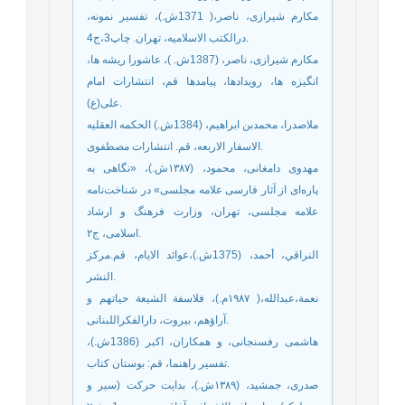
مکارم شیرازی، ناصر،( 1371ش.)، تفسیر نمونه،
درالکتب الاسلامیه، تهران. چاپ3،ج4.
مکارم شیرازی، ناصر، (1387ش. )، عاشورا ريشه ها،
انگيزه ها، رويدادها، پيامدها قم، انتشارات امام
علی(ع).
ملاصدرا، محمدبن ابراهیم، (1384ش.) الحکمه العقلیه
الاسفار الاربعه، قم. انتشارات مصطفوی.
مهدوی دامغانی، محمود، (۱۳۸۷ش.)، «نگاهی به
پاره‌ای از آثار فارسی علامه مجلسی» در شناخت‌نامه
علامه مجلسی، تهران، وزارت فرهنگ و ارشاد
اسلامی، ج۲.
النراقي، أحمد، (1375ش.)،عوائد الايام، قم.مركز
النشر.
نعمة،عبدالله،( ۱۹۸۷م.)، فلاسفة الشیعة حیاتهم و
آراؤهم، بیروت، دارالفکراللبنانی.
هاشمى رفسنجانى، و همکاران، اكبر (1386ش.)،
‏تفسير راهنما، قم: ‏بوستان كتاب.
صدری، جمشید، (۱۳۸۹ش.)، بدایت حرکت (سیر و