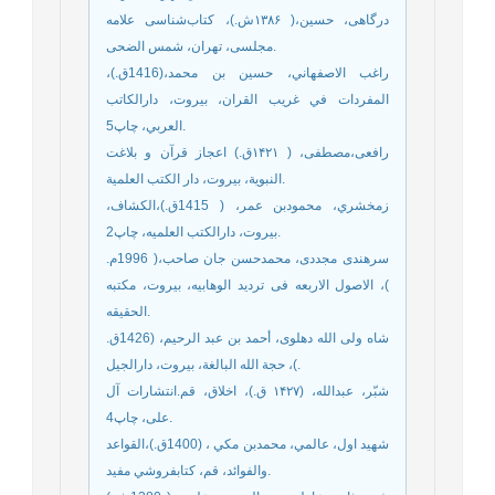
درگاهی، حسین،( ۱۳۸۶ش.)، کتاب‌شناسی علامه
مجلسی، تهران، شمس الضحی.
راغب الاصفهاني، حسين بن محمد،(1416ق.)،
المفردات في غريب القران، بيروت، دارالكاتب
العربي، چاپ5.
رافعی،مصطفی، ( ۱۴۲۱ق.) اعجاز قرآن و بلاغت
النبویة، بیروت، دار الکتب العلمیة.
زمخشري، محمودبن عمر، ( 1415ق.)،الكشاف،
بيروت، دارالكتب العلميه، چاپ2.
سرهندی مجددی، محمدحسن جان صاحب،( 1996م.
)، الاصول الاربعه فی تردید الوهابیه، بيروت، مکتبه
الحقیقه.
شاه ولی الله دهلوی، أحمد بن عبد الرحيم، (1426ق.
)، حجة الله البالغة، بيروت، دارالجيل.
شبّر، عبدالله، (۱۴۲۷ ق.)، اخلاق، قم.انتشارات آل
علی، چاپ4.
شهيد اول، عالمي، محمدبن مكي ، (1400ق.)،القواعد
والفوائد، قم، كتابفروشي مفيد.