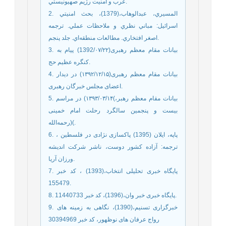
عرب و امنيت رژيم صهيونيستي.
2. المسيري، عبدالوهاب،(1379)، بحث امنيتي
اسرائيل: مباني نظري و ملاحظات عملي. ترجمه
اصغر افتخاري. مطالعات منطقه‌اي. جلد پنجم.
3. بیانات مقام معظم رهبری(1392/۰۷/۲۲) پیام به
کنگره عظیم حج.
4. بیانات مقام معظم رهبری(۱۳۹۲/۱۲/۱۵) در دیدار
اعضای مجلس خبرگان رهبری.
5. بیانات مقام معظم رهبر،)۱۳۹۳/۰۳/۱۴) در مراسم
بیست‌ و پنجمین سالگرد رحلت امام خمینی
(رحمه‌الله(.
6. پاپه، ایلان (1395) پاکسازی نژادی در فلسطین ،
ترجمه: آزاده کشور دوست، ناشر شرکت اندیشه
ورزان آریا.
7. پایگاه خبری تحلیلی انتخاب،(1393) ، کد خبر
155479.
8. پایگاه خبری خبر وان،(1396)، کد خبر 11440733.
9. خبرگزاری تسنیم،(1390)، نگاهی به زمینه های
رواج عرفان های نوظهور، کد خبر 30394969