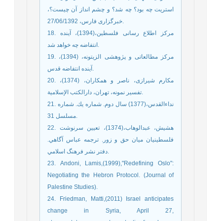
استریت چه بود؟ چه شد؟ و چشم انداز آن چیست؟،
خبرگزاری فارس، 27/06/1392.
18. مرکز اطلاع رسانی فلسطین،(1394)، آینده
انتفاضه چه خواهد شد.
19. مرکز مطالعاتی و پژوهشی الزیتونه، (1394)،
آینده انتفاضه قدس.
20. مکارم شیرازی، ناصر و همکاران، (1374)،
تفسیر نمونه، تهران، دارالکتب الإسلامیة.
21. نداءالقدس،(1377) سال دوم. شماره يك. شماره
مسلسل 31.
22. هشيش، عبدالوهاب،(1374)، تعيين سرنوشت
فلسطينيان ميان حق و زور. ترجمه عباس آگاهي.
دفتر نشر فرهنگ اسلامي.
23. Andoni, Lamis,(1999),"Redefining Oslo":
Negotiating the Hebron Protocol. (Journal of
Palestine Studies).
24. Friedman, Matti,(2011) Israel anticipates
change in Syria, April 27,