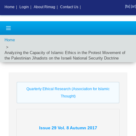
[fa]
[ar]
Home
|
Login
|
About Rimag
|
Contact Us
|
Home
Analyzing the Capacity of Islamic Ethics in the Protest Movement of
the Palestinian Jihadists on the Israeli National Security Doctrine
Quarterly Ethical Research (Association for Islamic
Thought)
Issue
29
Vol.
8
Autumn
2017