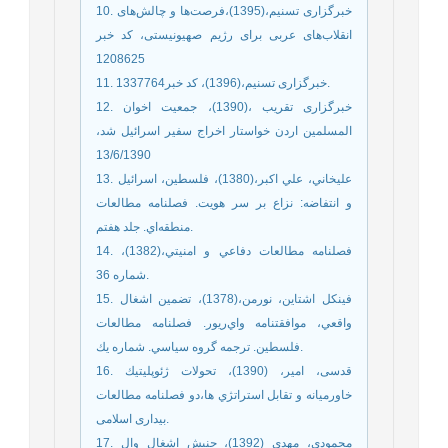
10. خبرگزاری تسنیم،(1395)،فرصت‌ها و چالش‌های
انقلاب‌های عربی برای رژیم صهیونیستی، کد خبر
1208625
11. خبرگزاری تسنیم،(1396)، کد خبر1337764.
12. خبرگزاری تقریب ،(1390)، جمعیت اخوان
المسلمین اردن خواستار اخراج سفیر اسرائیل شد،
13/6/1390
13. عليخاني، علي اكبر،(1380)، فلسطين، اسرائيل
و انتفاضه: نزاع بر سر هويت. فصلنامه مطالعات
منطقه‌اي. جلد هفتم.
14. فصلنامه مطالعات دفاعي و امنيتي،(1382)،
شماره 36.
15. فينكل اشتاين، نورمن،(1378)، تضمين اشغال
واقعي، موافقتنامه واي‌ريور. فصلنامه مطالعات
فلسطين. ترجمه گروه سياسي. شماره يك.
16. قدسی، امیر، (1390)، تحولات ژئوپليتيك
خاورميانه و تقابل استراتژي ها،دو فصلنامه مطالعات
بیداری اسلامی.
17. محمودی، مهدی (1392)، جنبش اشغال وال