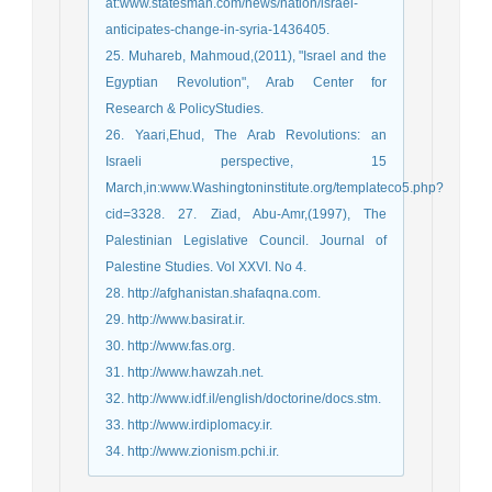
at:www.statesman.com/news/nation/israel-
anticipates-change-in-syria-1436405.
25. Muhareb, Mahmoud,(2011), "Israel and the
Egyptian Revolution", Arab Center for
Research & PolicyStudies.
26. Yaari,Ehud, The Arab Revolutions: an
Israeli perspective, 15
March,in:www.Washingtoninstitute.org/templateco5.php?
cid=3328. 27. Ziad, Abu-Amr,(1997), The
Palestinian Legislative Council. Journal of
Palestine Studies. Vol XXVI. No 4.
28. http://afghanistan.shafaqna.com.
29. http://www.basirat.ir.
30. http://www.fas.org.
31. http://www.hawzah.net.
32. http://www.idf.il/english/doctorine/docs.stm.
33. http://www.irdiplomacy.ir.
34. http://www.zionism.pchi.ir.