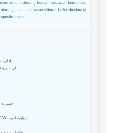
ions about protecting human lives apart from racial,
tecting patients; however different belief structure of
rapeutic actions.
2- آقايي، سيد مجتبي، 1384، سقط جنين و دين زرتشتي، فصلنامه باروري و ناباروري.
3- ابن حیون، نعمان بن محمد مغربی، 1385هـ، دعائم الاسلام، قم، مؤسسه آل البیت، چ2.
، 1410، قاعده لاضرر، قم، دفتر انتشارات اسلامی.
8- حسني داعي الاسلام، سيد محمدعلي، 1361، اوستا(ونديداد)، تهران، ناشر دانش، چ2.
10- دیبایی، امیر، 1381، چکیده اخلاق و قوانین پزشکی، تهران، پژوهشکده فرهنگ و معارف، چ1.
12- طباطبایی حکیم، سید محسن، 1416، مستمسک العروة الوثقی، قم، مؤسسه دارالتفسیر.