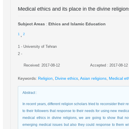
Medical ethics and its place in the divine religio
Subject Areas
:
Ethics and Islamic Education
,
1
2
1
- University of Tehran
2
-
Received: 2017-08-12
Accepted : 2017-08-12
Keywords
:
Religion
,
Divine ethics
,
Asian religions
,
Medical et
Abstract
:
In recent years, different religion scholars tried to reconsider their
to their followers that response to their needs for using new medica
medical ethics in divine religions, we are going to show that no
emerging medical issues but also they could response to them wi