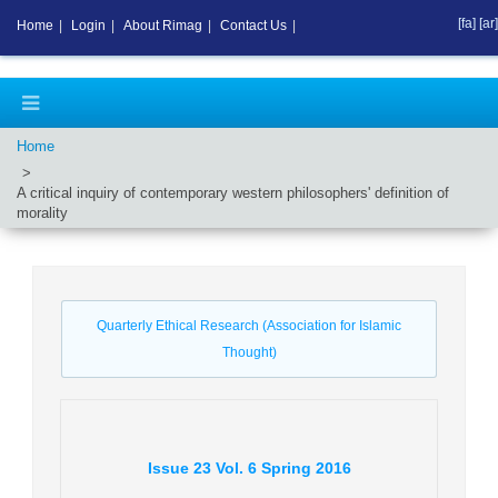
[fa]
[ar]
Home
|
Login
|
About Rimag
|
Contact Us
|
Home
A critical inquiry of contemporary western philosophers' definition of
morality
Quarterly Ethical Research (Association for Islamic
Thought)
Issue
23
Vol.
6
Spring
2016