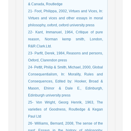
& Canada, Routledge
21- Foot, Philippa, 2002, Virtues and Vices, In:
Virtues and vices and other essays in moral
philosophy, oxford, oxford university press
22- Kant, Immanuel, 1964, Critique of pure
reason, Norman kemp smith, London,
R&R.Clark.Ltd.
23- Parfit, Derek, 1984, Reasons and persons,
Oxford, Clarendon press
24- Pettit, Philip & Smith, Michael, 2000, Global
Consequentialism, In: Morality, Rules and
Consequences, Edited by: Hooker, Broad &
Mason, Ehinor & Dale E., Edinburgh,
Edinburgh university press
25- Von Wright, Georg Henrik, 1963, The
varieties of Goodness, Routledge & Kegan
Paul Ltd
26- Williams, Bernard, 2008, The sense of the
past: Essays in the history of philosophy,