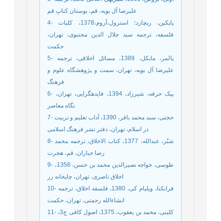
علیرضا آل بویه، قم، بوستان کتابِ قم
4- پاپکین، ریچارد؛ استرول،آروم،1378، کلیات
فلسفه، ترجمه سید جلال الدین مجتبوی، تهران،
حکمت
5- پالمر، مایکل، 1389، مسائل اخلاقی، ترجمه
علیرضا آل بویه، تهران، سمت و پژوهشگاه علوم و
فرهنگ
6- پیک حرفه، شیرزاد، 1394، فایده‏گرایی، تهران،
نگاه معاصر
7- حجتی، سید محمد باقر، 1390، آداب تعلیم و تربیت
در اسلام، تهران، دفتر نشر فرهنگ اسلامی
8- شبّر، عبدالله، 1377، کتاب الاخلاق، ترجمه محمد
رضا جباران، قم، هجرت
9- طوسی، خواجه نصیرالدین محمد بن حسن، 1356،
اخلاق ناصری، تهران، چاپخانه زر
10- فرانکنا، ویلیام کی، 1380، فلسفه اخلاق، ترجمه
انشاءالله رحمتی، تهران، حکمت
11- کلینی، محمد بن یعقوب، 1375، اصول کافی ج3،