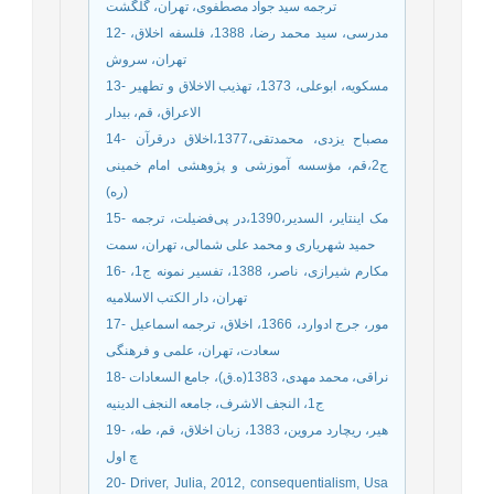
ترجمه سید جواد مصطفوی، تهران، گلگشت
12- مدرسی، سید محمد رضا، 1388، فلسفه اخلاق،
تهران، سروش
13- مسکویه، ابوعلی، 1373، تهذیب الاخلاق و تطهیر
الاعراق، قم، بیدار
14- مصباح یزدی، محمدتقی،1377،اخلاق درقرآن
ج2،قم، مؤسسه آموزشی و پژوهشی امام خمینی
(ره)
15- مک اینتایر، السدیر،1390،در پی‌فضیلت، ترجمه
حمید شهریاری و محمد علی شمالی، تهران، سمت
16- مکارم شیرازی، ناصر، 1388، تفسیر نمونه ج1،
تهران، دار الکتب الاسلامیه
17- مور، جرج ادوارد، 1366، اخلاق، ترجمه اسماعیل
سعادت، تهران، علمی و فرهنگی
18- نراقی، محمد مهدی، 1383(ه.ق)، جامع السعادات
ج1، النجف الاشرف، جامعه النجف الدینیه
19- هیر، ریچارد مروین، 1383، زبان اخلاق، قم، طه،
چ اول
20- Driver, Julia, 2012, consequentialism, Usa