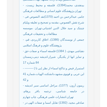
- بیدهندی، محمد(1394)، فلسفه و محیط زیست،
تهران.پژوهشگاه علوم انسانی و مطالعات فرهنگی
- جامی عبدالرحمن بن احمد (1370)نقد النصوص فی
شرح نقش الفصوص، مقدمه و تصحیح و تعلیقه ویلیام
چیتیک و سید جلال الدین اشتیانی،تهران ،موسسه
مطالعات و تحقیقات فرهنگی
- جمعی از نویسندگان (1386)، اخلاق كاربردی،‌ قم،
‌پ‍ژوهشگاه علوم و فرهنگ اسلامی
- دهباشی مهدی، ( 1384) فلسفه اسماء و صفات حق
و تمایز انها از یکدیگر، شیراز،اندیشه دینی،زمستان
84 شماره 17
- --------- ( بی تا) استمرار فیض و تناکح اسماء از نظر
ابن عربی و قونوی،مشهد،دانشکده الهیات،شماره 41
و 42
- ریمون آرون، (1377)، مراحل اساسی سیر اندیشه
در جامعه شناسی، ترجمه باقر پرهام،
تهران.انتشارات علمی فرهنگی، چاپ چهارم
- صادقی مجید، (1392) تقابل اسما و صفات الهی در