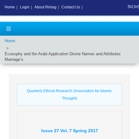
[fa]
[ar]
Home
|
Login
|
About Rimag
|
Contact Us
|
Home
Ecosophy and Ibn Arabi Application Divine Names and Attributes
Marriage’s
Quarterly Ethical Research (Association for Islamic
Thought)
Issue
27
Vol.
7
Spring
2017