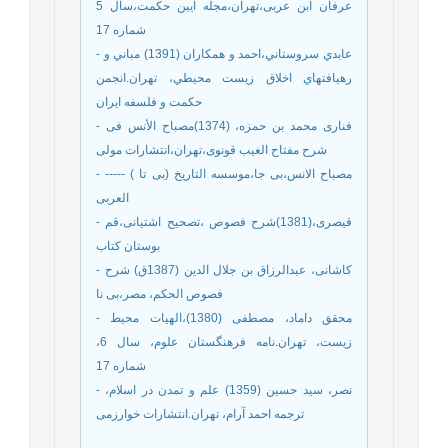
عرفان ابن عربی،تهران،مجله ایین حکمت،سال 5
شماره 17
- عابدي سروستاني،احمد و همكاران (1391) مباني و
رهيافتهاي اخلاق زيست محيطي، تهران.انجمن
حكمت و فلسفه ايران
- فناری محمد بن حمزه، (1374)مصباح الأنس فی
شرح مفتاح الغیب قونوی،تهران،انتشارات مولی
- ----- ( بی تا) مصباح الانس،بی جا،موسسه التاریخ
العربی
- قیصری،(1381)شرح فصوص ،تصحیح اشتیانی،قم
بوستان کتاب
- کاشانی‌، عبدالرزاق بن جلال الدین‌ (1387ق) شرح‌
فصوص الحکم‌، مصر،بی نا
- محقق داماد، مصطفی (1380)،الهیات محیط
زیست، تهران.نامه فرهنگستان علوم، سال 6،
شماره 17
- نصر، سيد حسين (1359) علم و تمدن در اسلام،
ترجمه احمد آرام، تهران.انتشارات خوارزمی