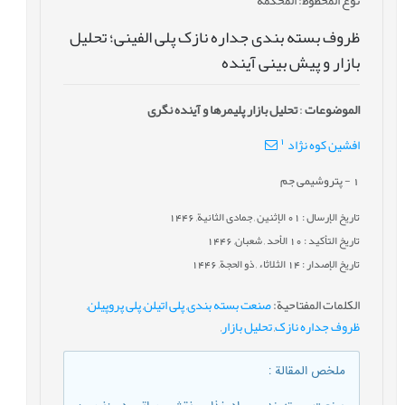
ظروف بسته بندی جداره نازک پلی الفینی؛ تحلیل
بازار و پیش بینی آینده
الموضوعات
:
تحلیل بازار پلیمرها و آینده نگری
1
افشین کوه نژاد
1
- پتروشیمی جم
تاريخ الإرسال : 01 الإثنين , جمادى الثانية, 1446
تاريخ التأكيد : 10 الأحد , شعبان, 1446
تاريخ الإصدار : 14 الثلاثاء , ذو الحجة, 1446
الکلمات المفتاحية
:
صنعت بسته بندی
,
پلی اتیلن
,
پلی پروپیلن
,
ظروف جداره نازک
,
تحلیل بازار
,
ملخص المقالة
: