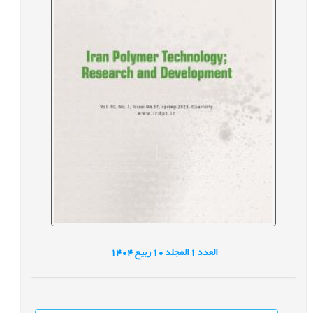
العدد
1
المجلد
10
ربيع
1404