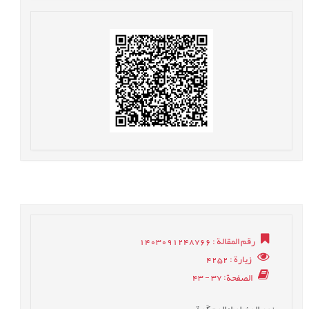
رقم المقالة
: 1403091248766
زيارة
: 4252
الصفحة
: 37 - 43
نوع المخطوط
: المحکّمة