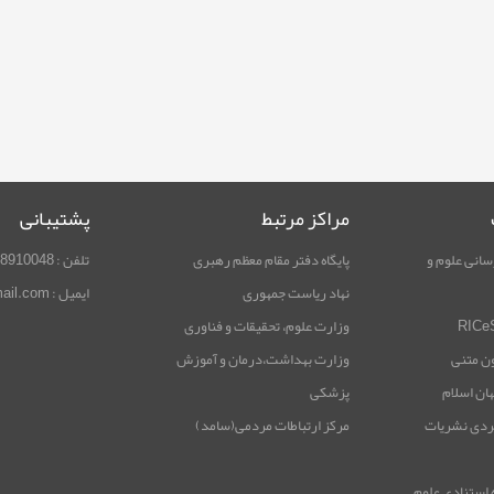
مراکز مرتبط
پشتیبانی
سانی علوم و
پایگاه دفتر مقام معظم رهبری
تلفن : 02188910048
نهاد ریاست جمهوری
ایمیل : rimag.ricest@gmail.com
وزارت علوم، تحقیقات و فناوری
ون متنی
وزارت بهداشت،درمان و آموزش
هان اسلام
پزشکی
ردی نشریات
مرکز ارتباطات مردمی(سامد)
 استنادی علوم