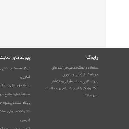
رایمگ
پیوندهای سایت
سامانه رایمگ تمامی فرآیندهای
مرکز منطقه ای اطلاع ر
دریافت، ارزیابی و داوری،
فناوری
ویراستاری، صفحه‌آرایی و انتشار
سامانه ژورنال یاب RICeST
الکترونیکی نشریات علمی را به انجام
سامانه تولید منابع بر
می‌رساند
پایگاه استنادی علوم ج
نظام شاخص های عملک
فارسی
فهرست نشریات پایگاه