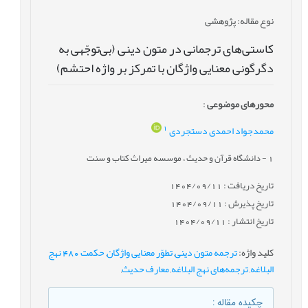
نوع مقاله
: پژوهشی
کاستی‌های ترجمانی در متون دینی (بی‌توجّهی به
دگرگونی معنایی واژگان با تمرکز بر واژه احتشم)
محورهای موضوعی
:
1
محمدجواد احمدی دستجردی
1
- دانشگاه قرآن و حدیث ، موسسه میراث کتاب و سنت
تاریخ دریافت : 1404/09/11
تاریخ پذیرش : 1404/09/11
تاریخ انتشار : 1404/09/11
کلید واژه
:
ترجمه متون دینی
,
تطوّر معنایی واژگان
,
حکمت 480 نهج
البلاغه
,
ترجمه‌های نهج البلاغه
,
معارف حدیث
,
چکیده مقاله
: