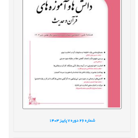
شماره
26
دوره
7
پاییز
1403