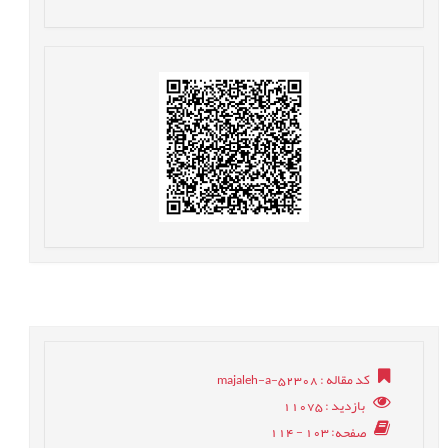
کد مقاله
: majaleh-a-52308
بازدید
: 11075
صفحه
: 103 - 114