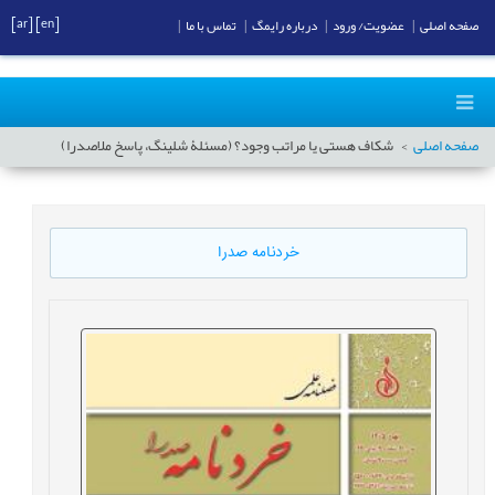
[ar]
[en]
صفحه اصلی
|
عضویت/ ورود
|
درباره رایمگ
|
تماس با ما
|
صفحه اصلی
شکاف هستی یا مراتب وجود؟ (مسئلۀ شلینگ، پاسخ ملاصدرا)
خردنامه صدرا