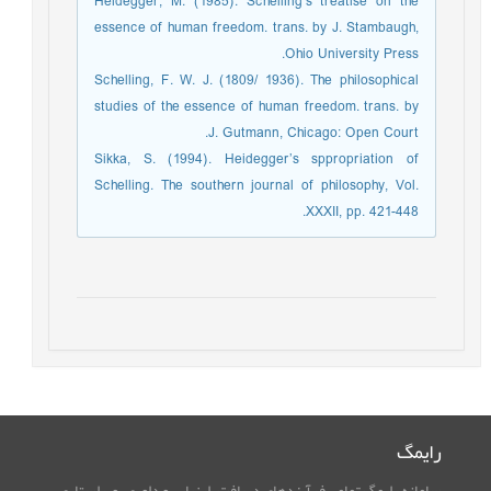
Heidegger, M. (1985). Schelling’s treatise on the
essence of human freedom. trans. by J. Stambaugh,
Ohio University Press.
Schelling, F. W. J. (1809/ 1936). The philosophical
studies of the essence of human freedom. trans. by
J. Gutmann, Chicago: Open Court.
Sikka, S. (1994). Heidegger’s sppropriation of
Schelling. The southern journal of philosophy, Vol.
XXXII, pp. 421-448.
رایمگ
سامانه رایمگ تمامی فرآیندهای دریافت، ارزیابی و داوری، ویراستاری،