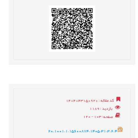
کد مقاله
: 1404043150920
بازدید
: 1189
صفحه
: 103 - 120
20.1001.1.15600874.1405.31.3.2.4