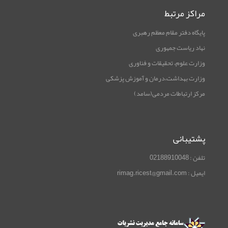
مراکز مرتبط
پایگاه دفتر مقام معظم رهبری
نهاد ریاست جمهوری
وزارت علوم، تحقیقات و فناوری
وزارت بهداشت،درمان و آموزش پزشکی
مرکز ارتباطات مردمی(سامد)
پشتیبانی
تلفن : 02188910048
ایمیل : rimag.ricest@gmail.com