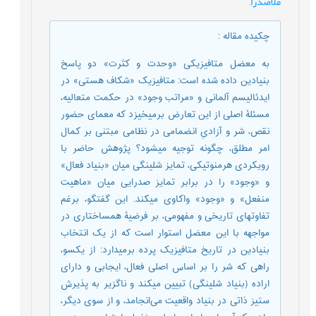
ملاصدرا
,
چکیده مقاله
:
به معضل متافیزیکی «وحدت و کثرت» دو پاسخ
بنیادین داده شده است: متافیزیک «شکاف هستی» در
ایدئالیسم آلمانی و «مراتب وجود» در حکمت متعالیه،
مسئلۀ اصلی از این تعارض برمیخیزد که معمای حضور
نقص، شر و آزادیِ انضمامی در نظامی مبتنی بر کمال
امر مطلق، چگونه توجیه میشود؟ پژوهش حاضر با
رویکردی هرمنوتیکی، تمایز شلینگی میان «بنیاد فعال»
و «وجود» را در برابر تمایز صدرایی میان «ماهیت
منفعل» و «وجود» واکاوی میکند. این گفتگو، برغم
تفاوتهای تاریخی و مفهومی، بر فرضیۀ همساختاری در
مواجهه با این معضل استوار است که از یک انتخاب
بنیادین در تاریخ متافیزیک پرده برمیدارد: از یکسو،
راهی که شر را بر اساس اصلی فعال، ایجابی و دارای
اراده (بنیاد شلینگی) تبیین میکند و ناگزیر به پذیرش
ستیز ذاتی در بنیاد واقعیت می‌انجامد، و از سوی دیگر،