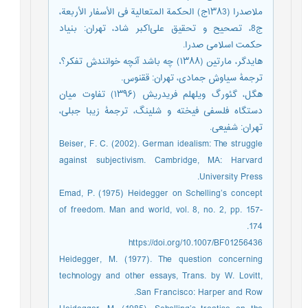
ملاصدرا (۱۳۸3ج) الحکمة المتعالیة فی الأسفار الأربعة،
ج8، تصحیح و تحقیق علی‌اکبر شاد، تهران: بنیاد
حکمت اسلامی صدرا.
هایدگر، مارتین (۱۳۸۸) چه باشد آنچه خوانندش تفکر؟،
ترجمۀ سیاوش جمادی، تهران: ققنوس.
هگل، گئورگ ویلهلم فریدریش (۱۳۹۶) تفاوت میان
دستگاه فلسفی فیخته و شلینگ، ترجمۀ زیبا جبلی،
تهران: شفیعی.
Beiser, F. C. (2002). German idealism: The struggle
against subjectivism. Cambridge, MA: Harvard
University Press.
Emad, P. (1975) Heidegger on Schelling’s concept
of freedom. Man and world, vol. 8, no. 2, pp. 157-
174.
https://doi.org/10.1007/BF01256436
Heidegger, M. (1977). The question concerning
technology and other essays, Trans. by W. Lovitt,
San Francisco: Harper and Row.