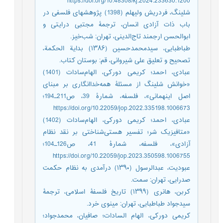
https://doi.org/10.48308/kj.2024.233630.1200
شلینگ، فردریش ولیهلم (1398) پژوهشهای فلسفی در
باب ذات آزادی انسان، ترجمۀ مجتبی درایتی و
ابوالحسن ارجمند تاج‌الدینی، تهران: شب‌خیز.
طباطبایی، سیدمحمدحسین (۱۳۸۶) بدایة الحکمة،
تصحیح و تعلیق علی شیروانی، قم: بوستان کتاب.
عبادی، احمد؛ کریمی دورکی، الهام‌سادات (1401)
«خوانش شلینگ از مسئلۀ همه‌خداانگاری بر مبنای
اصل اینهمانی»، فلسفه، شمارۀ 39، ص211ـ194؛
https://doi.org/10.22059/jop.2022.335198.1006673
عبادی، احمد؛ کریمی دورکی، الهام‌سادات (1402)
«متافیزیک شر؛ تفسیر هستی‌شناختی بر نقد نظام
آزادی»، فلسفه، شمارۀ 41، ص126ـ104؛
https://doi.org/10.22059/jop.2023.350598.1006755
عبودیت، عبدالرسول (۱۳۹۰) درآمدی به نظام حکمت
صدرایی، تهران: سمت.
کربن، هانری (۱۳۹۹) تاریخ فلسفۀ اسلامی، ترجمۀ
سیدجواد طباطبایی، تهران: مینوی خرد.
کریمی دورکی، الهام السادات؛ صافیان، محمدجواد؛