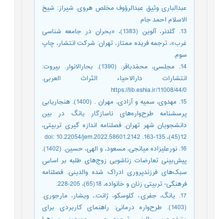
عبدالباری وثیق عبدالرؤوف مخلص هروی. شیراز: شیخ
الاسلام احمد جام
13. گلدنر، آلوین (1383)، «بحران در جامعه شناسی
غرب»، ترجمه فریده ممتاز، تهران: شرکت انتشار، چاپ
سوم.
14. مجلسی، محمّدباقر. (1390). بحارالانوار. بیروت:
انتشارات دارالاحیاء التّراث العربی.
https://lib.eshia.ir/11008/44/0
15. مهدوی، سمیه و آزادی، مهران . (1400). هنجاریابی
پرسشنامه طرح‌واره‌های ناسازگار یانگ در بین
دانشجویان شهر تهران. فصلنامه اندازه گیری تربیتی،
12(45)، 135-163. doi: 10.22054/jem.2022.58601.2142
16. نورعلیزاده میانجی، مسعود، و الهی، حسین. (1402).
پیش‌بینی تعارضات زناشویی زوج‌های طلبه بر اساس
سبک‌های فرزندپروری ادراک شده والدینی. فصلنامه
فرهنگی- تربیتی زنان و خانواده، 18(65)، 205-228.
17. یانگ، جفری.، کلوسکو، ژانت.، ویشار، مارجوری.
(1403). طرح‌واره درمانی: راهنمای کاربردی برای