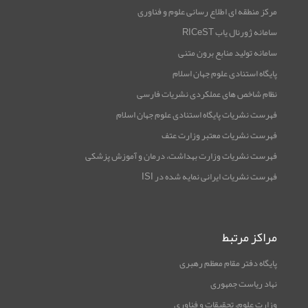
مرکز منطقه ای اطلاع رسانی علوم و فناوری
سامانه ژورنال یاب RICeST
سامانه تولید منابع برون متنی
پایگاه استنادی علوم جهان اسلام
نظام شاخص های عملکردی نشریات فارسی
فهرست نشریات پایگاه استنادی علوم جهان اسلام
فهرست نشریات معتبر وزارت عتف
فهرست نشریات وزارت بهداشت، درمان و آموزش پزشکی
فهرست نشریات ایرانی نمایه شده در ISI
مراکز مرتبط
پایگاه دفتر مقام معظم رهبری
نهاد ریاست جمهوری
وزارت علوم، تحقیقات و فناوری