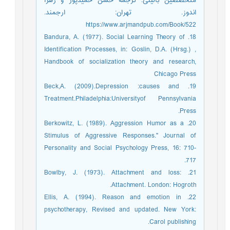
متخصصین بالینی. ترجمه حسن حمیدپور و زهرا
اندوز. تهران: ارجمند.
https://www.arjmandpub.com/Book/522
18. Bandura, A. (1977). Social Learning Theory of
Identification Processes, in: Goslin, D.A. (Hrsg.) ,
Handbook of socialization theory and research,
Chicago Press
19. Beck,A. (2009).Depression :causes and
Treatment.Philadelphia:Universityof Pennsylvania
Press.
20. Berkowitz, L. (1989). Aggression Humor as a
Stimulus of Aggressive Responses." Journal of
Personality and Social Psychology Press, 16: 710-
717.
21. Bowlby, J. (1973). Attachment and loss:
Attachment. London: Hogroth.
22. Ellis, A. (1994). Reason and emotion in
psychotherapy, Revised and updated. New York:
Carol publishing.