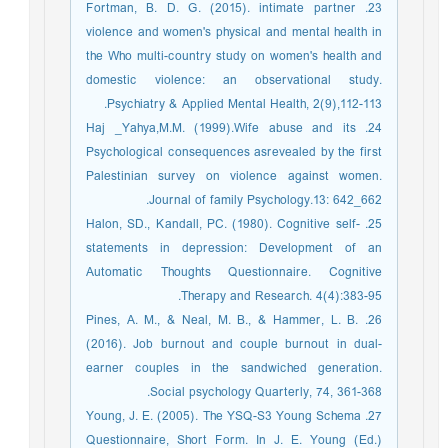
23. Fortman, B. D. G. (2015). intimate partner
violence and women's physical and mental health in
the Who multi-country study on women's health and
domestic violence: an observational study.
Psychiatry & Applied Mental Health, 2(9),112-113.
24. Haj _Yahya,M.M. (1999).Wife abuse and its
Psychological consequences asrevealed by the first
Palestinian survey on violence against women.
Journal of family Psychology.13: 642_662.
25. Halon, SD., Kandall, PC. (1980). Cognitive self-
statements in depression: Development of an
Automatic Thoughts Questionnaire. Cognitive
Therapy and Research. 4(4):383-95.
26. Pines, A. M., & Neal, M. B., & Hammer, L. B.
(2016). Job burnout and couple burnout in dual-
earner couples in the sandwiched generation.
Social psychology Quarterly, 74, 361-368.
27. Young, J. E. (2005). The YSQ-S3 Young Schema
Questionnaire, Short Form. In J. E. Young (Ed.)