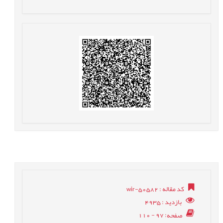
کد مقاله
: wir-50582
بازدید
: 4935
صفحه
: 97 - 110