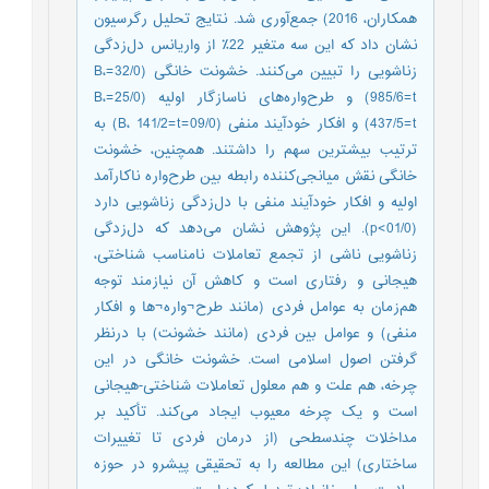
همکاران، 2016) جمع‌آوری شد. نتایج تحلیل رگرسیون
نشان داد که این سه متغیر 22٪ از واریانس دل‌زدگی
زناشویی را تبیین می‌کنند. خشونت خانگی (32/0=B،
985/6=t) و طرح‌واره‌های ناسازگار اولیه (25/0=B،
437/5=t) و افکار خودآیند منفی (09/0=B، 141/2=t) به
ترتیب بیشترین سهم را داشتند. همچنین، خشونت
خانگی نقش میانجی‌کننده رابطه بین طرح‌واره ناکارآمد
اولیه و افکار خودآیند منفی با دل‌زدگی زناشویی دارد
(01/0>p). این پژوهش نشان می‌دهد که دل‌زدگی
زناشویی ناشی از تجمع تعاملات نامناسب شناختی،
هیجانی و رفتاری است و کاهش آن نیازمند توجه
هم‌زمان به عوامل فردی (مانند طرح¬واره¬ها و افکار
منفی) و عوامل بین فردی (مانند خشونت) با درنظر
گرفتن اصول اسلامی است. خشونت خانگی در این
چرخه، هم علت و هم معلول تعاملات شناختی-هیجانی
است و یک چرخه معیوب ایجاد می‌کند. تأکید بر
مداخلات چندسطحی (از درمان فردی تا تغییرات
ساختاری) این مطالعه را به تحقیقی پیشرو در حوزه