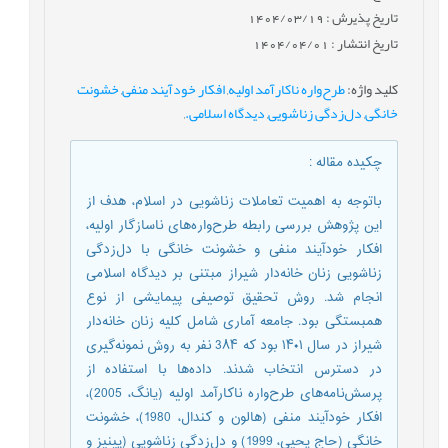
تاریخ پذیرش : 1404/03/19
تاریخ انتشار : 1404/04/01
کلید واژه
:
طرح‌واره ناکارآمد اولیه
,
افکار خودآیند منفی
,
خشونت
خانگی
,
دل‌زدگی زناشویی
,
دیدگاه اسلامی.
,
چکیده مقاله
:
باتوجه ‌به اهمیت تعاملات زناشویی در اسلام، هدف از
این پژوهش بررسی رابطه طرح‌واره‌های ناسازگار اولیه،
افکار خودآیند منفی و خشونت خانگی با دل‌زدگی
زناشویی زنان خانه‌دار شیراز مبتنی بر دیدگاه اسلامی
انجام شد. روش تحقیق توصیفی پیمایشی از نوع
همبستگی بود. جامعه آماری شامل کلیه زنان خانه‌دار
شیراز در سال ۱۴۰۱ بود که 3۸۴ نفر به روش نمونه‌گیری
در دسترس انتخاب شدند. داده‌ها با استفاده از
پرسش‌نامه‌های طرح‌واره ناکارآمد اولیه (یانگ، 2005)،
افکار خودآیند منفی (هالون و کندال، 1980)، خشونت
خانگی (حاج یحیی، 1999) و دل‌زدگی زناشویی (پینیز و