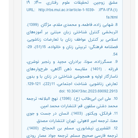
عشق زوجین. تحقیقات علوم رفتاری. ۱۴۰۰; ۱۹
(۱):۱۲۸-۱۳۸. URL: http://rbs.mui.ac.ir/article-1-1039-
fa.html
8. شهابی زاده، فاطمه، و محمدی مقدم، مژگان. (1399).
اثربخشی کنترل شناختی زبان مبتنی بر آموزه‌های
اسلامی بر کنترل عواطف زنان با تعارضات زناشویی.
فصلنامه فرهنگی- تربیتی زنان و خانواده، 15(51)، 29-
54.
9. عسگرزاده، سونا، برادران، مجید و رنجبر نوشری،
فرزانه . (1401). مقایسه ذهن آگاهی، طرح‌واره‌های
ناسازگار اولیه و همجوشی شناختی در زنان با و بدون
تعارض زناشویی. شناخت اجتماعی، 11(22)، 121-129.
doi: 10.30473/sc.2023.69092.2913
10. علی ابن ابی‌طالب (ع). (1396). نهج البلاغه؛ ترجمه
محمد دشتی سلفون. قم: انتشارات محمد امین.
11. فرانکل، ویکتور. (1403). انسان در جست و جوی
معنا، ترجمه امیر لاهوتی. تهران: انتشارات مصدق.
12. القشیری نیشابوری، مسلم بن الحجاج. (1400).
ترجمه فارسی صحیح مسلم. ترجمه جواد عصار رودی