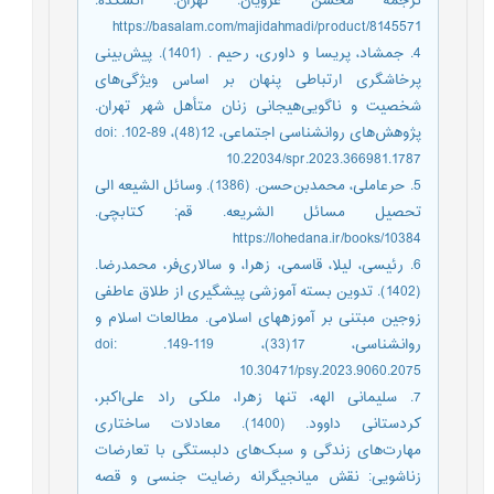
ترجمة محسن غرویان. تهران: آتشکده.
https://basalam.com/majidahmadi/product/8145571
4. جمشاد، پریسا و داوری، رحیم . (1401). پیش‌بینی
پرخاشگری ارتباطی پنهان بر اساس ویژگی‌های
شخصیت و ناگویی‌هیجانی زنان متأهل شهر تهران.
پژوهش‌های روانشناسی اجتماعی، 12(48)، 89-102. doi:
10.22034/spr.2023.366981.1787
5. حرعاملی، محمدبن‌حسن. (1386). وسائل الشیعه الی
تحصیل مسائل الشریعه. قم: کتابچی.
https://lohedana.ir/books/10384
6. رئیسی، لیلا، قاسمی، زهرا، و سالاری‌فر، محمدرضا.
(1402). تدوین بسته آموزشی پیشگیری از طلاق عاطفی
زوجین مبتنی بر آموزه‎های اسلامی. مطالعات اسلام و
روانشناسی، 17(33)، 119-149. doi:
10.30471/psy.2023.9060.2075
7. سلیمانی الهه، تنها زهرا، ملکی راد علی‌اکبر،
کردستانی داوود. (1400). معادلات ساختاری
مهارت‌های زندگی و سبک‌های دلبستگی با تعارضات
زناشویی: نقش میانجیگرانه رضایت جنسی و قصه