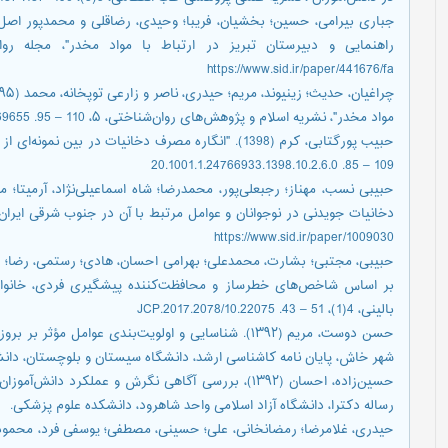
https://www.sid.ir/paper/441676/fa
مواد مخدر"، نشریه اسلام و پژوهش‌های روان‌شناختی، ۵، 110 – 95. https://ensani.ir/fa/article/369655
109 – 85. ‎ 20.1001.1.24766933.1398.10.2.6.0
https://www.sid.ir/paper/1009030
بر اساس شاخص‌های خطرساز و محافظت‌کننده پیشگیری فردی، خانواد
بالینی، 4(1)، 51 – 43. 10.22075/JCP.2017.2078
حسن دوست، مریم (۱۳۹۲). شناسایی و اولویت‌بندی عوامل 
شهر خاش، پایان نامه کاشناسی ارشد، دانشگاه سیستان و بلوچستان، دان
حسین‌زاده، احسان (۱۳۹۲)، بررسی آگاهی نگرش و عملکر
رساله دکترا، دانشگاه آزاد اسلامی واحد شاهرود، دانشکده علوم پزشکی.