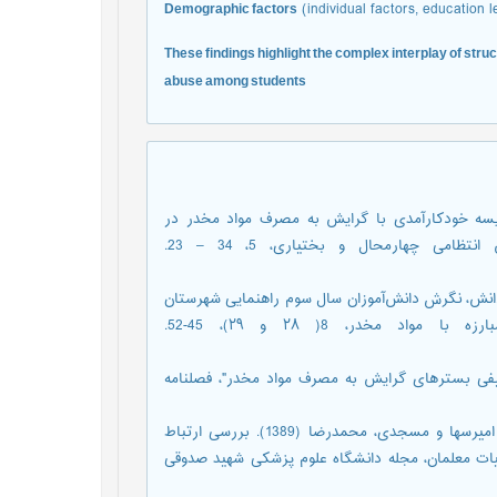
Demographic factors
(individual factors, education l
These findings highlight the complex interplay of struc
abuse among students
ری هرندی، رضا (1393). "بررسی و مقایسه خودکارآمدی با گرایش به مصرف مواد مخدر در
دانش‌آموزان تک والد و عادی شهرستان شهرکرد"، نشریه دانش انتظامی چهارمحال و بختیاری، 5، 34 – 23.
و کاظمی، سیما (۱۳۹۵). "بررسی میزان دانش، نگرش دانش‌آموزان سال سوم راهنمایی شهرستان
بیرجند در خصوص مواد مخدر"، فصلنامه علمی مطالعات مبارزه با مواد مخدر، 8( ۲۸ و ۲۹)، 45-52.
زایی، ابراهیم و سلیمی‌پور، ندا (۱۴۰۲). "واکاوی کیفی بسترهای گرایش به مصرف مواد مخدر"، فصلنامه
امامی، حبیب؛ ناصری‌کوز هگرانی، غزال؛ سعیدفر، کیوان؛ رضایی شیراز، امیرسها و مسجدی، محمدرضا (1389). بررسی ارتباط
نیات معلمان، مجله دانشگاه علوم پزشکی شهید صدوقی