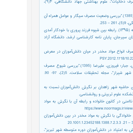
معلمان مرد مدارس مقطع راهنمایی پسرانه شهر تهران در مورد مصرف دخانیات"، علوم بهداشتی جهاد دانشگاهی، ۴(۹)،
حیدری، غلامرضا؛ شریفی، هومن؛ حسینی، مصطفی؛ مسجدی، محمدرضا (1385)."بررسی وضعیت مصرف سیگار و عوامل همراه آن
253.
https://pajoohande.sbmu.ac.ir/article-1-105-fa.html خادم‌الحسینی، مرضیه (۱۳۹۵). رابطه بین شیوه فرزند پروری با خودکار آمدی
سیرجان، پایان نامه کارشناسی ارشد، دانشگاه آزاد
رساز در سوءمصرف انواع مواد مخدر در میان دانش‌آموزان در معرض
خرم‌داد، ملیحه؛ غلامی، فاطمه؛ محمدی، یوسف‌علی؛ علوی، زینب؛ شفیعی، جبار؛ فیروزی، علیرضا (1395)."بررسی شیوع مصرف
سیگار و برخی از عوامل تعیین‌کننده آن در دانش‌آموزان دبیرستانی شهر شیراز"، مجله تحقیقات سلامت، 5(2)، 97- 90.
 دبیرستان‌های حاشیه شهر زاهدان بر نگرش دانش‌آموزان نسبت به
نشکده علوم تربیتی و روانشناسی.
م و رضایی، محمدعلی (۱۳۸۳). "میزان شیوع ناامنی در کانون خانواده و رابطه آن با نگرش به مواد
علیزاده، ابراهیم (1388)."رابطه مؤلفه‌های خانوادگی با نگرش به مواد مخدر در بین دانش‌آموزان
 و گرایش به اعتیاد در دانش‌آموزان دوره متوسطه شهر تبریز"،