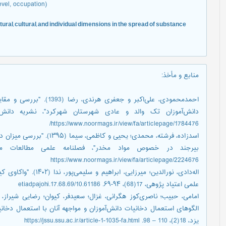
evel, occupation)
tural, cultural, and individual dimensions in the spread of substance
منابع و مأخذ
:
احمدمحمودی، علی‌اکبر و جعف
https://www.noormags.ir/view/fa/articlepage/1784476/
اسدزاده، فرشته، محمدی؛ یحیی 
https://www.noormags.ir/view/fa/articlepage/2224676
اله‌دادی، نورالدین؛ میر
علمی اعتیاد پژوهی، 17(68)، ۹۴-۶۹. 10.61186/etiadpajohi.17.68.69
الگوهای استعمال دخانیات دانش‌آموزان و مواجهه آنان با استعمال دخا
یزد، 18(2)، 110 – 98. https://jssu.ssu.ac.ir/article-1-1035-fa.html