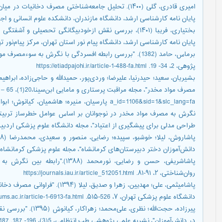
امیری قادری، گلی (۱۴۰۰). تحلیل جامعه‌شناختی مصرف دخانی
پایان نامه کارشناسی ارشد، دانشگاه مازندران، دانشکده علوم انسانی و اج
بختیاری، فریبا (۱۴۰۱)، بررسی نقش ازخودبیگانگی تحصیلی و 
پایان نامه کارشناسی ارشد، دانشگاه پیام نور استان تهران، مرکز پیام‌نور ت
برماس، حامد (1382). "بررسی رابطه افسردگی با نگرش به سوء
پژوهی، 2، 34- 19. https://etiadpajohi.ir/article-1-488-fa.html
مصرف مواد مخدر"، مجله مراقبت پرستاری و مامایی ابن‌سینا،20(1)، 65 – 50. https://nmj.umsha.ac.ir/browse.php?
نگرش به مصرف مواد مخدر در نوجوانان بر اساس عوامل خطرساز تربیتی 
طراحی مدلی برای پیشگیری از اعتیاد"، مجله دانشگاه علوم پزشکی اردبیل، ۵۶، ۲۰۶ -198. s://www.sid.ir/paper/60075
دانش‌آموزان دختر دبیرستان‌های کرمانشاه"، مجله علوم پزشکی کرمانشاه، ۴، 367 – 309. ttps://scholar.google.com/schola
پاشاشریفی، حسن و رضایی، نورمحمد (
روان‌شناختی، ۲، ۹۱-۸۱. https://journals.iau.ir/article_512051.html
پاشامیثمی، علی؛ مهدیین، زهرا و صدی
دانشگاه علوم پزشکی تهران، ۷، 526-۵۱۵. https://tumj.tums.ac.ir/article-1-6913-fa.html
پیرزاده، حجت‌الله؛ نظ
در دانش‌آموزان"، نشریه علمی پژوهشی طب انتظامی، 5(3)، 196- 187. 10.30505/5.3.187