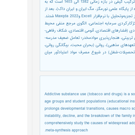
دانش‌آموزان به روش فراترکیب است. روش پژوهش از نوع استقرایی فراترکیب کیفی در بازه زمانی 1382 الی 1403 است که به
11 اسناد علمی (استخراج‌شده از پایگاه علمی نورمگز، مگ ایران و ایران داک)، بعد از
غربالگری و گزینش، 74 سند علمی به‌عنوان حجم نمونه انتخاب و وارد فاز تجزیه‌وتحلیل با نرم‌افزار Excell وMaxqda 2022 شدند.
 کژکارکردی سرمایه اجتماعی، الگوی مرجع منفی محیط
ادی (فشارهای اقتصادی، آنومی اقتصادی، شکاف رفاهی-
ی تربیتی، هنجارپذیری موادمخدر؛ تعامل ضعیف مدرسه-
عهدهای مذهبی)، روانی (بحران محبت، بیگانگی روانی،
تحصیلات-شغل) در شیوع مصرف مواد اعتیادآور میان
Addictive substance use (tobacco and drugs) is a so
age groups and student populations (educational inst
prolongs developmental transitions, causes macro s
instability, decline, and the breakdown of the family i
comprehensively study the causes of widespread add
meta-synthesis approach.