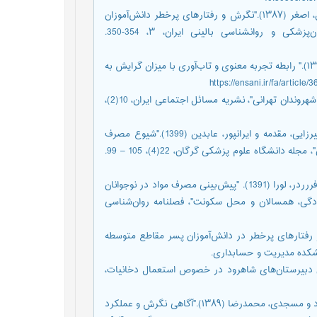
جباری بیرامی، حسین؛ بخشیان، فریبا؛ وحیدی، رضاقلی و محمدپور اصل، اصغر (۱۳۸۷)."نگرش و رفتارهای پرخطر دانش‌آموزان
راهنمایی و دبیرستان تبریز در ارتباط با مواد مخدر"، مجله روان‌پزشکی و روانشناسی بالینی ایران، ۳، 354-350.
چراغیان، حدیث؛ زینیوند، مریم؛ حیدری، ناصر و زارعی توپخانه، محمد (۱۳۹۵)." رابطه تجربه معنوی و تاب‌آوری با میزان گرایش به
حبیب پورگتابی، کرم (1398). "انگاره مصرف دخانیات در بین نمونه‌ای از شهروندان تهرانی"، نشریه مسائل اجتماعی ایران، 10(2)،
حبیبی نسب، مهناز؛ رجبعلی‌پور، محمدرضا؛ شاه اسماعیلی‌نژاد، آرمیتا؛ میرزایی، مقدمه و ایرانپور، عابدین (1399)."شیوع مصرف
دخانیات جویدنی در نوجوانان و عوامل مرتبط با آن در جنوب شرقی ایران"، مجله دانشگاه علوم پزشکی گرگان، 22(4)، 105 – 99.
حبیبی، مجتبی؛ بشارت، محمدعلی؛ بهرامی احسان، هادی؛ رستمی، رضا؛ فررردر، لورا (1391). "پیش‌بینی مصرف مواد در نوجوانان
گی، همسالان و محل سکونت"، فصلنامه روان‌شناسی
مؤثر بر بروز رفتارهای پرخطر در دانش‌آموزان پسر مقاطع متوسطه
شکده مدیریت و حسابداری.
د دانش‌آموزان دبیرستان‌های شاهرود در خصوص استعمال دخانیات،
حیدری، غلامرضا؛ رمضانخانی، علی؛ حسینی، مصطفی؛ یوسفی فرد، محمود و مسجدی، محمدرضا (۱۳۸۹)."آگاهی نگرش و عملکرد