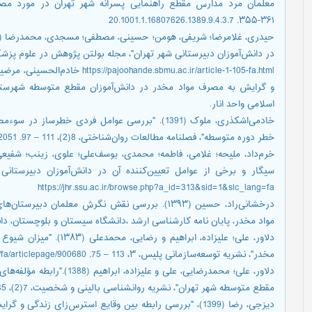
۳۶۱-۳۵۵. ‎ 20.1001.1.16807626.1389.9.4.3.7
در دانش‌آموزان دبیرستانی شهر تهران"، مجله بولتن پژوهش در علوم پزشکی، 9(5)، 261 – 
و گرایش به مصرف مواد مخدر در دانش‌آموزان مقطع متوسطه شهرستان 
اسلامی واحد انار.
خادمی‌اشکذری، ملوک (1391). "بررسی عوامل فردی خط
خطر دوره متوسطه"، فصلنامه مطالعات روان‌شناختی، 8(2)، 111 – 97. 10.22051/PSY.2012.1718
https://jhr.ssu.ac.ir/browse.php?a_id=313&sid=1&slc_lang=fa
درخشانی‌راد، حسین (۱۳۹۳). بررسی نقش نگرش معلمان
مواد مخدر، پایان نامه کارشناسی ارشد ،دانشگاه سیستان و بلوچستان، دا
دلاور، علی؛ علیزاده، ابراهی
مخدر"، نشریه توسعه‌سازمانی پلیس، ۳، 113 – 75. https://www.noormags.ir/view/fa/articlepage/900680
دلاور، علی؛ محمدرضایی، علی و 
مقطع متوسطه شهر تهران"، نشریه روانشناسی بالینی و شخصیت، 7(2)، 35 – 21. 20.1001.1.23452188.1388.7.2.3.3
دیزجی، رضا (1399)، "بررسی رابطه بین وقایع استرس‌زای زندگی