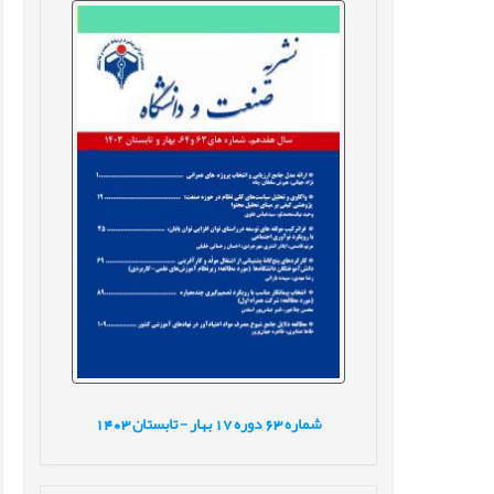
شماره
63
دوره
17
بهار - تابستان
1403