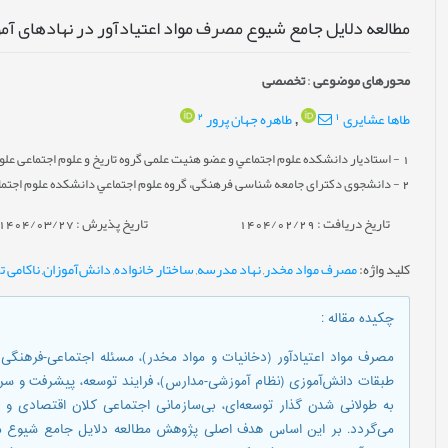
مطالعه دلایل جامع شیوع مصرف مواد اعتیادآور در نهادهای آ
محورهای موضوعی
:
تخصصی
2
1
طاها عشایری
طاهره جهان پرور
,
1
- استادیار دانشكده علوم اجتماعي و عضو هئیت علمی گروه تاریخ و علوم اجتماعی علوم
2
- دانشجوی دکترای جامعه شناسی فرهنگی، گروه علوم اجتماعي دانشكده علوم اجتماعي
تاریخ دریافت : 1404/02/29
تاریخ پذیرش : 1404/03/27
کلید واژه
:
مصرف مواد مخدر
,
نهاد مدرسه
,
ساختار خانواده
,
دانش‌آموزان
,
ناکامی 
چکیده مقاله
:
مصرف مواد اعتیادآور (دخانیات و مواد مخدر)، مسئله اجتماعی-فرهنگ
طبقات دانش‌آموزی (نظام آموزشی-مدارس)، فرایند توسعه، پیشرفت و سرما
به طولانی شدن گذار توسعه‌ای، بی‌سازمانی اجتماعی کلان اقتصادی و مهم
می‌گردد. بر این اساس هدف اصلی پژوهش مطالعه دلایل جامع شیوع مصر