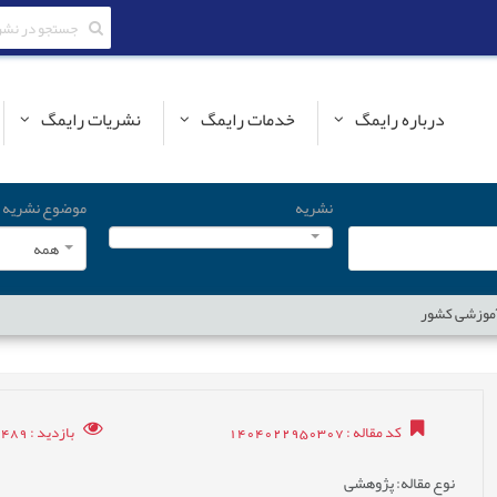
درباره رایمگ
خدمات رایمگ
نشریات رایمگ
نشریه
موضوع نشریه
همه
 آموزشی کشور
کد مقاله
: 1404022950307
بازدید
: 6489
نوع مقاله
: پژوهشی