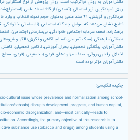
روش نمونه‌گیری غیر احتمالی (تعمدی) از 5
نتایج نشان می‌دهد که عوامل چندگانه اجتماعی (نابسامانی خانوادگی،
بزهکارانه، ضعف سرمایه اجتماعی خانوادگی، بی‌سازمانی اجتماعی)، اقتص
طبقاتی)، فرهنگی (سبک تفریحی ناسالم؛ آگاهی و نگرش؛ الگو و شیوه‌ها
دانش‌آموزان، بیگانگی تحصیلی، بحران آموزشی، ناکامی تحصیلی، کاهش ت
اختلال رفتاری-روانی، ضعف مهارت‌های فردی)، جمعیتی (فردی، سطح 
دانش‌آموزان مؤثر بوده است
چکیده انگلیسی
:
cio-cultural issue whose prevalence and normalization among school-
itutions/schools) disrupts development, progress, and human capital,
ocio-economic disorganization, and—most critically—leads to
nstitution. Accordingly, the primary objective of this research is to
ictive substance use (tobacco and drugs) among students using a