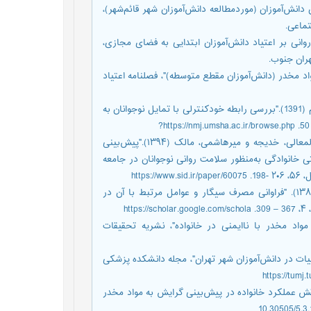
ات در میان دانش‌آموزان (موردمطالعه دانش‌آموزان شهر قائم‌شهر)،
تماعی.
آشفتگی روانی بر اعتیاد دانش‌آموزان ابتدایی به فضای مجازی،
هران جنوب.
مصرف مواد مخدر (دانش‌آموزان مقطع متوسطه)"، فصلنامه اعتیاد
بشیریان، سعید؛ حیدرنیا، علیرضا؛ وردی‌پور، حمیدالله و حاجی‌زاده، ابراهیم (1391)."بررسی رابطه خودکنترلی با تمایل نوجوانان به
a_id=1106&sid=1&slc_lang=fa پارسیان، منیره؛ هاشمیان، کیانوش؛ ابوالمعالی، خدیجه و میرهاشمی، مالک (۱۳۹۴)."پیش‌بینی
خانوادگی به‌منظور سلامت روانی نوجوانان در جامعه
http
پاشاروش، لیلا؛ خوشبو، سپیده؛ رضایی، منصور و سعیدی، محمدرضا (۱۳۸۸). "فراوانی مصرف سیگار و عوامل مرتبط با آن در
h
۱۳۸۸)."رابطه بین نگرش به مواد مخدر با ناایمنی در خانواده"، نشریه تحقیقات
ق، لیلا (۱۳۹۴). "فراوانی مصرف دخانیات در دانش‌آموزان شهر تهران"، مجله دانشکده پزشکی
ری، علی‌محمد؛ زهراکار، کیانوش (۱۳۹۵). "بررسی نقش عملکرد خانواده در پیش‌بینی گرایش به مواد مخدر