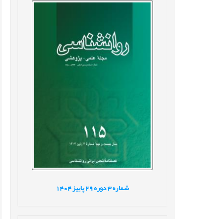
شماره
3
دوره
29
پاییز
1404