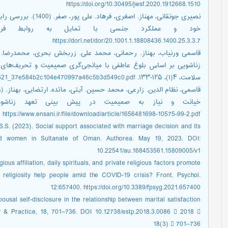
https://doi.org/10.30495/jwsf.2020.1912668.1510
نصیری جونقانی، مهناز. 
https://dorl.net/dor/20.1001.1.18808436.1400.25.3.3.7
زناشویی بر اساس بلوغ عاطفی با میانجی‌گری صمیمیت و تحریف‌های
سلامت، ۴(۱)، ۱۲۵-۱۳۳. https://www.islamiilife.com/article_188521_37e584b2c104e470997a46c5b3d549c0.pdf
https://www.ensani.ir/file/download/article/1656481698-10575-99-2.pdf
 S.S. (2023). Social support associated with marriage decision and its
ied women in Sultanate of Oman. Authorea. May 19, 2023. DOI:
10.22541/au.168453561.15809005/v1
gious affiliation, daily spirituals, and private religious factors promote
eligiosity help people amid the COVID-19 crisis? Front. Psychol.
12:657400. https://doi.org/10.3389/fpsyg.2021.657400
pousal self-disclosure in the relationship between marital satisfaction
y & Practice, 18, 701–736. DOI 10.12738/estp.2018.3.0086  2018 
18(3)  701–736