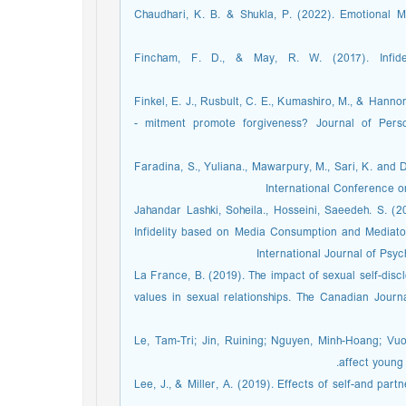
Chaudhari, K. B. & Shukla, P. (2022). Emotional M
Fincham, F. D., & May, R. W. (2017). Infidel
Finkel, E. J., Rusbult, C. E., Kumashiro, M., & Hanno
- mitment promote forgiveness? Journal of Perso
Faradina, S., Yuliana., Mawarpury, M., Sari, K. and D
International Conference 
Jahandar Lashki, Soheila., Hosseini, Saeedeh. S. (2
Infidelity based on Media Consumption and Mediators 
International Journal of Psyc
La France, B. (2019). The impact of sexual self-disc
values in sexual relationships. The Canadian Journal
Le, Tam-Tri; Jin, Ruining; Nguyen, Minh-Hoang; Vu
affect young 
Lee, J., & Miller, A. (2019). Effects of self-and part