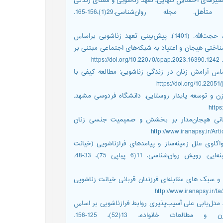
رلفمجانی، لمیرقربان. صیادب، عای. (1404). تحلیل مسیرهای احساس تنهایی، تعهد زناشویی و معنای زندگی
با نگرش به روابط فرازناشویی در افراد متأهل. مجله ‌روان‌شناسی.29(1)،156-165.
دهقانی‌بنادکی، روح‌الله. روشن چلسی، رسول. عباسی، روح‌الله. فراهانی، حجت‌الله. (1401). پیش‌بینی تعهد زناشویی براساس
ناختی هیجان و اعتیاد به شبکه‌های اجتماعی مبتنی بر
نی، نهله. باستانی، سوسن. (1394). تجربه احساس آرامش زنان در زندگی زناشویی: مطالعه کیفی با
همایش ملی زن و توسعه پایدار روستایی. دانشگاه فردوسی مشهد.
اد،هادی. (1403). اثربخشی زوج‌درمانی هیجان‌مدار بر بخشش و صمیمیت جنسی زنان
 پیام. ایمانی‌زاد، اعظم. الهیاری، وحید. پرویزی، فردین. (1401). واکاوی علل زمینه‌ساز و پیامدهای فرازناشویی (خیانت
زناشویی) از دیدگاه جوانان متأهل شهر کرمانشاه: یک مطالعه زمینه‌ایی. رویش ‌روان‌شناسی، 11(6 پیاپی 75)، 33-48.
یانفر، فاطمه. (1403). بازنمایی رفتارها و سبک های مقابله‌ای فرزندان قربانی خیانت زناشویی
انی، ساناز. خادمی، علی. بخشی‌پور، عباس. علیوندوفا، مرضیه. (1400). مدل‌یابی علی آسیب‌پذیری روابط فرازناشویی بر اساس
طرحواره‌های هیجانی با میانجی‌گری عملکرد جنسی. زن و مطالعات خانواده، 13(52)، 125-156.