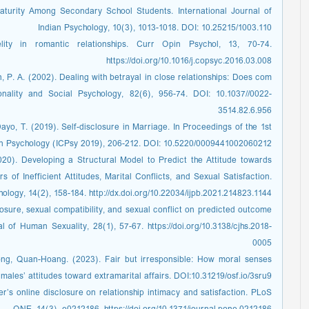
aturity Among Secondary School Students. International Journal of
Indian Psychology, 10(3), 1013-1018. DOI: 10.25215/1003.110
ity in romantic relationships. Curr Opin Psychol, 13, 70-74.
https://doi.org/10.1016/j.copsyc.2016.03.008
n, P. A. (2002). Dealing with betrayal in close relationships: Does com
nality and Social Psychology, 82(6), 956-74. DOI: 10.1037//0022-
3514.82.6.956
ayo, T. (2019). Self-disclosure in Marriage. In Proceedings of the 1st
on Psychology (ICPsy 2019), 206-212. DOI: 10.5220/0009441002060212
020). Developing a Structural Model to Predict the Attitude towards
of Inefficient Attitudes, Marital Conflicts, and Sexual Satisfaction.
hology, 14(2), 158-184. http://dx.doi.org/10.22034/ijpb.2021.214823.1144
losure, sexual compatibility, and sexual conflict on predicted outcome
 of Human Sexuality, 28(1), 57-67. https://doi.org/10.3138/cjhs.2018-
0005
ong, Quan-Hoang. (2023). Fair but irresponsible: How moral senses
males’ attitudes toward extramarital affairs. DOI:10.31219/osf.io/3sru9.
ner’s online disclosure on relationship intimacy and satisfaction. PLoS