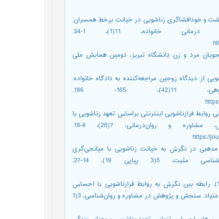
140). نقش بهزیستی معنوی، گذشت و خودافشاگری زناشویی در خیانت برخط همسران:
یک پژوهش زمینه‌یابی. مشاوره و روان درمانی خانواده، 11(1)، 1-34.
ht
ویی در دانشجویان مرد و زن دانشگاه تبریز، دومین همایش ملی
حیدری، زهرا.(1394). علل خیانت زناشویی از دیدگاه زوجین مراجعه‌کننده به دادگاه خانواده:
یک مطالعه کیفی. خانواده پژوهی، 11(42)، 165- 186.
http
‌. جلالی، محمدرضا. کاکاوند، علیرضا (1397). پیش‌بینی روابط فرازناشویی اینترنتی براساس تعهد زناشویی با
میانجی‌گری ارتباط جنسی و عاطفی. فصلنامه آموزش، مشاوره و روان‌درمانی، 7(26)، 4-18.
https://j
حمد. نظیفی، مرتضی (1398). نقش نگرش مدهبی در نگرش به خیانت زناشویی با میانجی‌گری
بهزیستی ذهنی در زنان متأهل. پژوهش‌نامه ‌روان‌شناسی مثبت، 5(3 پیاپی 19)، 14-27.
خلیلی، رضا.بهمنی، بهمن. خانجانی، محمدسعید. واحدی، محسن. (1400). رابطه بین نگرش به روابط فرازناشویی با احساس
کهتری، منبع کنترل و عمل به باورهای مذهبی در همسران مردان دارای اعتیاد. سنجش و پژوهش در مشاوره و ‌روان‌شناسی، 3(1