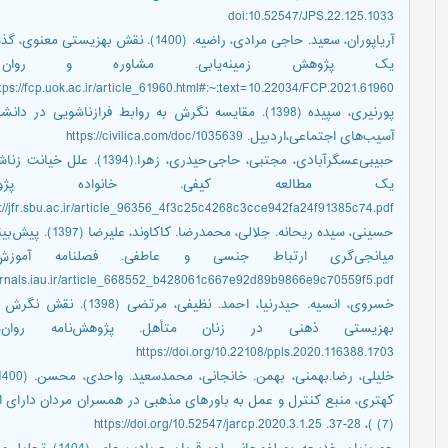
doi:10.52547/JPS.22.125.1033
آریاپوران، سعید. حاجی مرادی، راضیه. (0
tps://fcp.uok.ac.ir/article_61960.html#:~:text=10.22034/FCP.2021.61960
پورنیری، سپیده (1398). مقایسه نگرش به روابط فرازناش
آسیب‌های اجتماعی،اردبیل. https://civilica.com/doc/1035639
حبیبی‌عسگرآبادی، مجتبی، حاجی‌
s://jfr.sbu.ac.ir/article_96356_4f3c25c4268c3cce942fa24f91385c74.pdf
حسینی، سیده ریحانه
ournals.iau.ir/article_668552_b428061c667e92d89b9866e9c70559f5.pdf
خسروی، انسیه. حیدرنیا، ا
https://doi.org/10.22108/ppls.2020.116388.1703
(7) )، 28-37. https://doi.org/10.52547/jarcp.2020.3.1.25