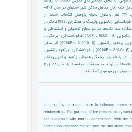
زناشویی، با نقش میانجی‌گری نگرش نسبت به روابط
فرازناشویی بود. روش پژوهش توصیفی- همبستگی بود و جامعه آماری شامل کلیه زنان متأهل ساکن شهر اصفهان در سال ۱۴۰۲–
۱۴۰۳ بود. نمونه‌گیری به روش در دسترس انجام شد و در مجموع، ۳۲۰ نفر به‌عنوان نمونه پژوهش انتخاب شدند. از
پرسشنامه‌های پختگی هیجانی ياشوير سينگ و ماهيش بهارگاوا (1991)، خودافشایی زناشویی وارینگ و همکاران (1998)، نگرش
ت زناشویی واتلی (2008) و تعهد زناشویی آدامز و جونز (1997) استفاده شد. داده‌ها در دو سطح توصیفی و استنباطی با
نرم‌افزار AMOS-24 استفاده شد. نتایج نشان داد پختگی هیجانی بر تعهد زناشویی (021/0P=، 152/0- =β)،خودافشاگری بر نگرش
به روابط فرازناشویی (001/0P<، 290/0- =β) و نگرش به روابط فرازناشویی برتعهد زناشویی (001/0P<، 319/=0- β) اثر منفی
ومعنادار داشت. همچنین پختگی هیجانی بر نگرش به روابط فرازناشویی (001/0P<، 270/0= β) و خودافشاگری برتعهد زناشویی
ط فرازناشویی در رابطه بین پختگی هیجانی وتعهد زناشویی نقش
زان اثر غیرمستقیم آن برابر 0864/0- است. این یافته‌ها می‌تواند به محققان علاقه‌مند به خانواده، زوج
 عمیق‌تر این موضوع کمک کند.
In a healthy marriage, there is intimacy, commitme
relationships. The purpose of the present study was 
self-disclosure with marital commitment, with the m
correlation research method and the statistical pop