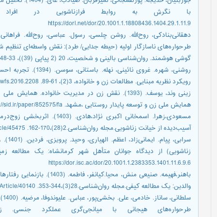
جوربنیان، خدیجه. پو
https://dorl.net/dor/20.1001.1.18808436.1404.29.1.11.9
طرحواره‌های ناسازگار اولیه (حیطه جدایی/ طرد): نقش واسطه‌ای تنظیم ش
گوشی هوشمند. ‌روان‌شناسی بالینی و شخصیت، 20 (2 پیاپی (39))، 33-48. https://doi.org/10.22070/cpap.2023.16390.1242
روشنی، شهره. غروی نائی
رویکرد نظریه مبنایی. مطالعات زن و خانواده، 3(2)، 61-89. https://doi.org/10.22051/jwfs.2016.2208
زینی وند، یوسف. (1393). نقش زن در مدیریت خانواده. 
همایش ملی زن و توسعه پایدار روستایی ،مشهد. https://sid.ir/paper/852575/fa
مسعودی،زهرا. اسمخانی اکبری نژ
آسیب‌دیده از خیانت زناشویی.مجله ‌روان‌شناسی.2(28)،170-162. http://www.iranapsy.ir/Article/45475
سرابی،
https://dor.isc.ac/dor/20.1001.1.2383353.1401.11.6.9.6
باهنر،فهیمه. صنیعی منش، محیا.ک
والدین: یک مطالعه کیفی.مجله ‌روان‌شناسی.28(3)،344-353. http://www.iranapsy.ir/fa/Article/40140
سلط