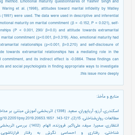
ng method. Emotional maturity questionnaires of Yashvir Singh and
Waring et al. (1998), attitudes toward marital infidelity by Watley
1997) were used. The data were used in descriptive and inferential
otional maturity on marital commitment (β = -0.152, P = 0.021), self-
ionships (P < 0.001, 290/ β=0.0) and attitude towards extramarital
on marital commitment (p<0.001, β=0.319). Also, emotional maturity had
xtramarital relationships (p<0.001, β=0.270) and self-disclosure of
de towards extramarital relationships has a mediating role in the
 commitment, and its indirect effect is -0.0864. These findings can
sts and social psychologists in finding appropriate ways to investigate
this issue more deeply.
منابع و مأخذ
:
اسکندری، آرزو، آریاپوران، سعید. (1398). اثرب
مطالعات ‌روان‌شناختی، 15(2)، 127-143. https://doi.org/10.22051/psy.2019.20653.1657
انتظاری، سمیرا. سیف، علی‌اکبر.