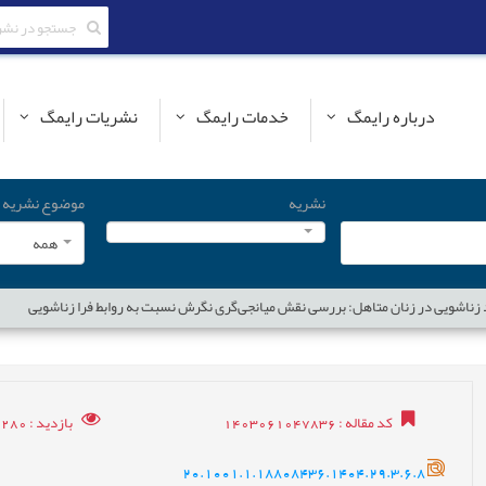
درباره رایمگ
خدمات رایمگ
نشریات رایمگ
نشریه
موضوع نشریه
همه
د زناشویی در زنان متاهل: بررسی نقش میانجی‌گری نگرش نسبت به روابط فرا زناشویی
کد مقاله
: 1403061047836
بازدید
: 4280
20.1001.1.18808436.1404.29.3.6.8