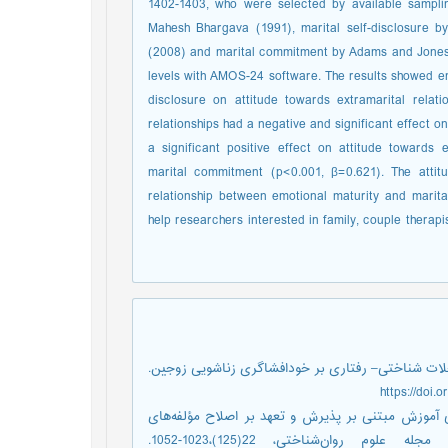
1402-1403, who were selected by available sampli
Mahesh Bhargava (1991), marital self-disclosure by 
(2008) and marital commitment by Adams and Jones (
levels with AMOS-24 software. The results showed em
disclosure on attitude towards extramarital relat
relationships had a negative and significant effect 
a significant positive effect on attitude towards e
marital commitment (p<0.001, β=0.621). The attitu
relationship between emotional maturity and marital
help researchers interested in family, couple therapi
خشی آموزش مبتنی بر مداخلات شناختی– رفتاری بر خودافشاگری زناشویی زوجین.
 فروزنده، الهام. (1402). بررسی اثربخشی آموزش مبتنی بر پذیرش و تعهد بر اصلاح مؤلفه‌های
شناختی، رفتاری و احساسی نگرش به رفتار فرازناشویی. مجله علوم ‌روان‌شناختی، 22(125)،1023-1052.