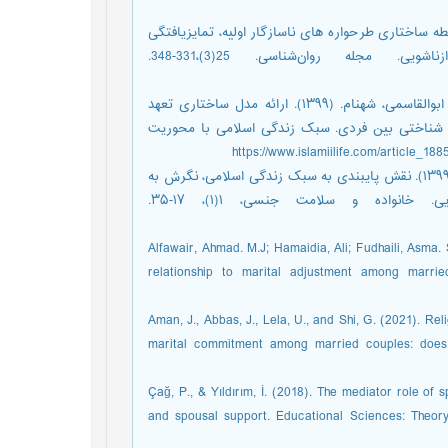
اصغری، فرهاد. علی پور، صفر. (1400). بررسی رابطه ساختاری طرحواره های ناسازگار اولیه، تمایزیافتگی
خود و عملکرد جنسی با تمایل به روابط فرازناشویی. مجله ‌روان‌شناسی. 25(3)،331-348.
قاسمی ورنیاب، بهناز. رحمانی، محمد علی. زربخش بحری، محمدرضا. ابوالقاسمی، شهنام. (۱۳۹۹). ارائه مدل ساختاری تعهد
 شناختی بین فردی. سبک زندگی اسلامی با محوریت
قاسمی، نظام الدین. زارعی، محمد حسین. آیتی، مائده. ارتضایی، بهناز. (۱۳۹۹). نقش پایبندی به سبک زندگی اسلامی، نگرش به
خیانت و نیاز به صمیمیت در پیش بینی تعهد زناشویی. خانواده و سلامت جنسی، ۱(۱)، ۱۷-۳۵.
Alfawair, Ahmad. M.J; Hamaidia, Ali; Fudhaili, Asma.
relationship to marital adjustment among marr
Aman, J., Abbas, J., Lela, U., and Shi, G. (2021). Reli
marital commitment among married couples: does r
Çağ, P., & Yıldırım, İ. (2018). The mediator role of s
and spousal support. Educational Sciences: Theor