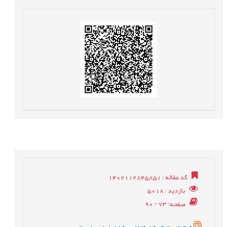
کد مقاله
: 1402112845851
بازدید
: 5018
صفحه
: 73 - 90
20.1001.1.15600874.1404.30.3.4.9