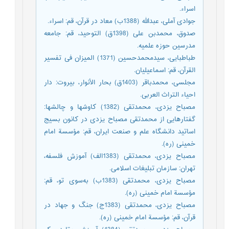
اسراء.
جوادی آملی، عبدالله (1388ب) معاد در قرآن، قم: اسراء.
صدوق، محمدبن علی (1398ق) التوحید، قم: جامعه
مدرسین حوزه علمیه.
طباطبايى، سیدمحمدحسين (1371) الميزان فی تفسير
القرآن‏، قم: اسماعیلیان.
مجلسى، محمدباقر (1403ق) بحار الأنوار، بیروت: دار
احیاء التراث العربی.
مصباح یزدی، محمدتقی (1382) کاوشها و چالشها:
گفتارهایی از محمدتقی مصباح یزدی در کانون بسیج
اساتید دانشگاه علم و صنعت ایران، قم: مؤسسة امام
خمینی (ره).
مصباح یزدی، محمدتقی (1383الف) آموزش فلسفه،
تهران: سازمان تبلیغات اسلامی.
مصباح یزدی، محمدتقی (1383ب) به‌سوی تو، قم:
مؤسسة امام خمینی (ره).
مصباح یزدی، محمدتقی (1383ج) جنگ و جهاد در
قرآن، قم: مؤسسة امام خمینی (ره).