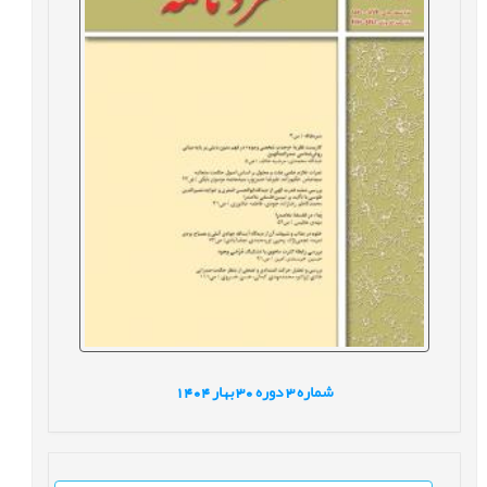
شماره
3
دوره
30
بهار
1404