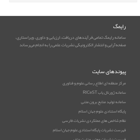
رایمگ
سامانه رایمگ تمامی فرآیندهای دریافت، ارزیابی و داوری، ویراستاری،
صفحه‌آرایی و انتشار الکترونیکی نشریات علمی را به انجام می‌رساند
پیوندهای سایت
مرکز منطقه ای اطلاع رسانی علوم و فناوری
سامانه ژورنال یاب RICeST
سامانه تولید منابع برون متنی
پایگاه استنادی علوم جهان اسلام
نظام شاخص های عملکردی نشریات فارسی
فهرست نشریات پایگاه استنادی علوم جهان اسلام
فهرست نشریات معتبر وزارت عتف