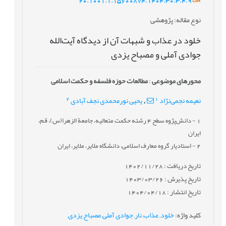
نوع مقاله
: پژوهشی
خلود در عذاب و شبهات آن از ديدگاه آیت‌الله
جوادی آملی و مصباح یزدی
محورهای موضوعی
:
مطالعات حوزه فلسفه و حکمت اسلامی
2
1
نعیمه نجمی‌نژاد
یحیی نورمحمدی نجف آبادی
,
1
- دانش‌پژوه سطح 4 رشته حکمت متعالیه، جامعة الزهرا(س)، قم،
ایران
2
- استادیار گروه معارف اسلامی، دانشگاه ملایر، ملایر، ایران
تاریخ دریافت : 1402/11/28
تاریخ پذیرش : 1403/03/26
تاریخ انتشار : 1404/04/18
کلید واژه
:
خلود
,
عذاب
,
نار
,
جوادی آملی
,
مصباح یزدی
,