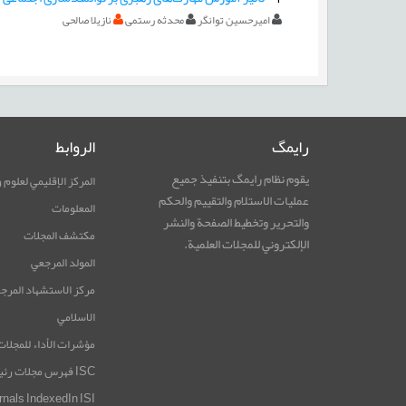
امیرحسین توانگر
محدثه رستمی
نازیلا صالحی
رایمگ
الروابط
يقوم نظام رایمگ بتنفيذ جميع
المركز الإقليمي لعلوم 
عمليات الاستلام والتقييم والحكم
المعلومات
والتحرير وتخطيط الصفحة والنشر
مكتشف المجلات
الإلكتروني للمجلات العلمية.
المولد المرجعي
مرکز الاستشهاد المرجع
الاسلامي
مؤشرات الأداء للمجلات
ISC فهرس مجلات رئيسية فی
rnals IndexedIn ISI