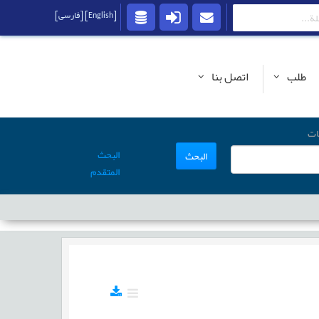
[English]
[فارسی]
طلب
اتصل بنا
ات
البحث
البحث
المتقدم