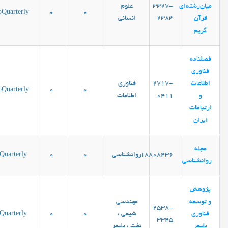
میان‌رشته‌ای
3327-
علوم
oQuarterly
0
0
قرآن
2383
انساني
کریم
فصلنامه
فناوری
اطلاعات
2717-
فناوری
oQuarterly
0
0
و
0411
اطلاعات
ارتباطات
ایران
مجله
18808436
روانشناسی
0
0
Quarterly
روانشناسی
پژوهش
و توسعه
مهندسی
2538-
فناوری
شیمی ،
0
0
Quarterly
3345
پلیمر
نفت ، پلیمر