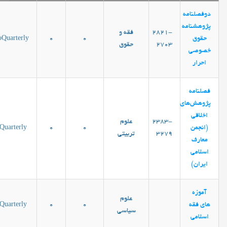
دوفصلنامه
پژوهشنامه
2821-
فقه و
حقوق
0
0
oQuarterly
2703
حقوق
خصوصی
احرار
فصلنامه
پژوهش‌های
اخلاقی
2383-
علوم
(انجمن
0
0
Quarterly
3279
تربیتی
معارف
اسلامی
ایران)
آموزه
علوم
های فقه
0
0
Quarterly
سیاسی
اسلامی