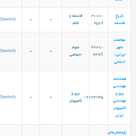
تاریخ
2008-
فلسفه و
Quarterly
0
0
فلسفه
9589
کلام
مطالعات
شهر
2228-
علوم
Quarterly
0
0
ایرانی-
639X
اجتماعی
اسلامی
فصلنامه
مهندسی
برق و
برق و
Quarterly
0
0
16823745
مهندسی
کامپیوتر
کامپيوتر
ايران
پژوهش‌های