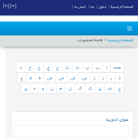
[fa]
[en]
الصفحة الرئيسية
|
دخول
|
عنا
|
اتصل بنا
|
الصفحة الرئيسية
قائمة المنشورات
همه
ا
ب
پ
ت
ث
ج
چ
ح
خ
د
ذ
ر
ز
ژ
س
ش
ص
ض
ط
ظ
ع
غ
ف
ق
ک
گ
ل
م
ن
و
ه
ی
عنوان الدورية