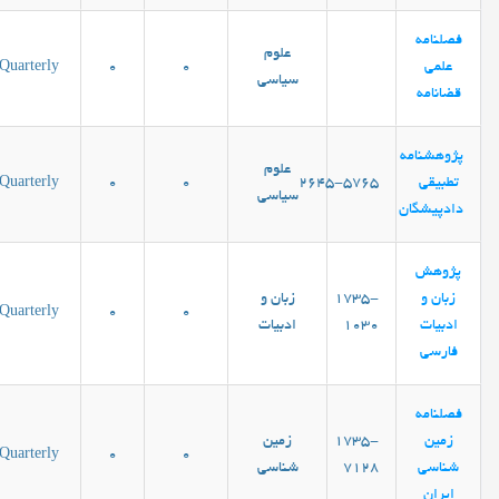
فصلنامه
علوم
علمی
0
0
Quarterly
سیاسی
قضانامه
پژوهشنامه
علوم
تطبیقی
۲۶۴۵-۵۷۶۵
0
0
Quarterly
سیاسی
دادپیشگان
پژوهش
زبان و
1735-
زبان و
Quarterly
0
0
ادبیات
1030
ادبیات
فارسی
فصلنامه
زمین
1735-
زمین
Quarterly
0
0
شناسی
7128
شناسی
ایران