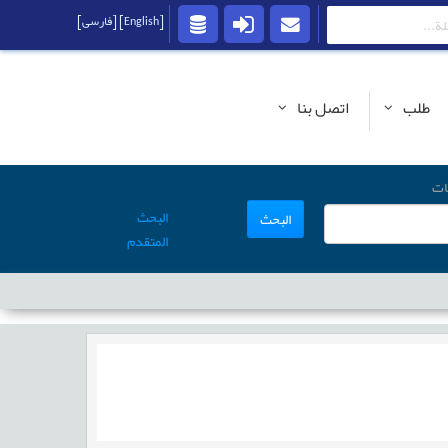
[English]
[فارسی]
طلب
اتصل بنا
ات
البحث
البحث
المتقدم